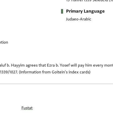
13 Tishrei 1339 Seleucid
(1
Primary Language
Judaeo-Arabic
ption
uf b. Hayyim agrees that Ezra b. Yosef will pay him every month
1339/1027. (Information from Goitein's index cards)
Fustat