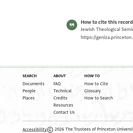
S. D. Goitein's unpublished edition (1950–85).
Editor: Goitein, S. D.
ENA NS 2.41 2
Image Permissions Statement
How to cite this record
Jewish Theological Semin
https://geniza.princeto
SEARCH
ABOUT
HOW TO
Documents
FAQ
How to Cite
People
Technical
Glossary
Places
Credits
How to Search
Resources
Contact Us
2026 The Trustees of Princeton Universi
Accessibility