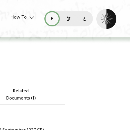
Enable dark mo
How To
قراءة هذه الصفحة في العربيّة (ar)
read this page in English (en)
קריאת העמוד ב-עברית (he)
NS 2.41
Related
Documents (1)