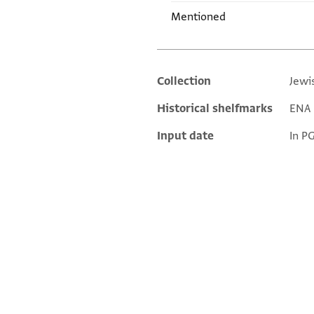
Mentioned
Collection
Jewi
Additional metadata
Historical shelfmarks
ENA N
Input date
In P