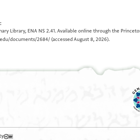
ENA NS 2.41 1
:
100%
לט לשטרות במצרים
ary Library, ENA NS 2.41. Available online through the Princeto
ראני בן
n.edu/documents/2684/
(accessed August 8, 2026).
View :
ENA NS 2.41
ל
ty