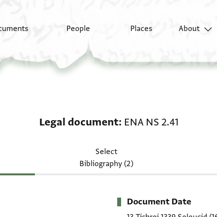
cuments
People
Places
About
Legal document: ENA 
Legal document
ENA NS 2.41
Select
Bibliography (2)
Document Date