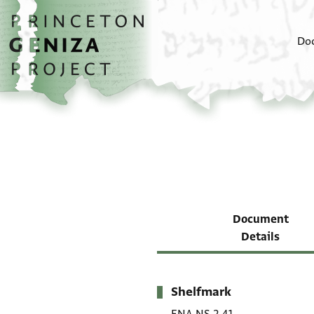
Skip to main content
home
Do
Document
Details
Shelfmark
Metadata