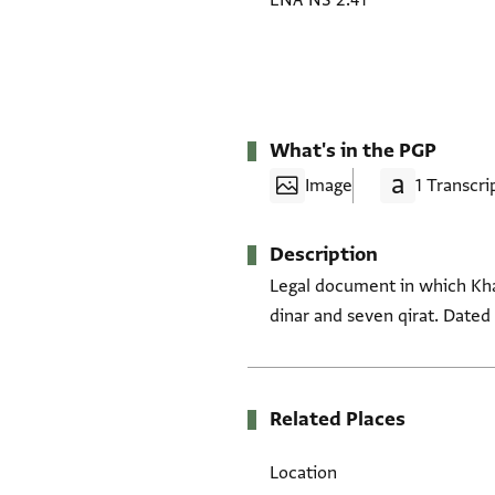
ENA NS 2.41
What's in the PGP
Image
1 Transcri
Description
Legal document in which Khal
dinar and seven qirat. Dated 
Related Places
Location