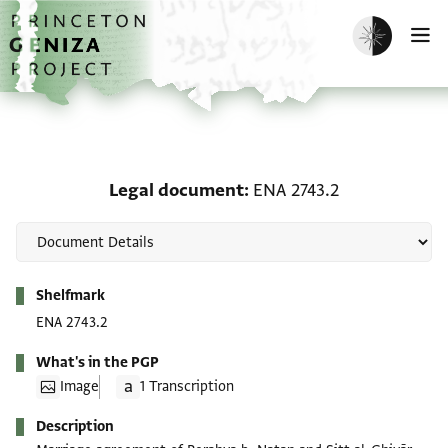
Skip to main content
home
Enable dark m
O
Legal document: ENA 27
Legal document
ENA 2743.2
Metadata
Shelfmark
ENA 2743.2
What's in the PGP
Image
1 Transcription
Description