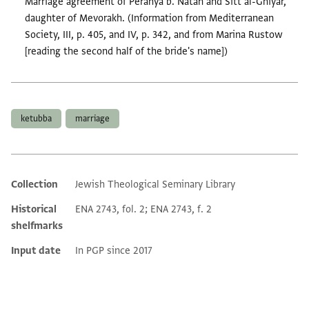
Marriage agreement of Perahya b. Natan and Sitt al-Ghiyār,
daughter of Mevorakh. (Information from Mediterranean
Society, III, p. 405, and IV, p. 342, and from Marina Rustow
[reading the second half of the bride's name])
Tags
ketubba
marriage
Collection
Jewish Theological Seminary Library
Additional metadata
Historical
ENA 2743, fol. 2; ENA 2743, f. 2
shelfmarks
Input date
In PGP since 2017