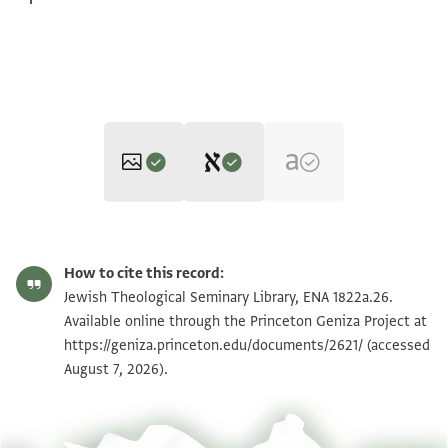
Editor: Goitein, S. D.
ENA 1822a.26 1
Zoom and Rotate
S. D. Goitein's unpublished edition (1950–85).
How to cite this record:
column 1
ENA 1822a.26 2
Zoom and Rotate
Jewish Theological Seminary Library, ENA 1822a.26.
verso column 1
ביד אבו עלי אלעסקלאני
Available online through the Princeton Geniza Project at
ביד מופק
ברקעתה יב
https://geniza.princeton.edu/documents/2621/
(accessed
Image Permissions Statement
שעיר א
August 7, 2026).
___________
__________
ועליה ללשיך לוי י
יום אלארבעה
____________
תאסע עשר