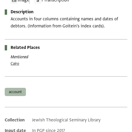
Image
1 Transcription
Description
Accounts in four columns containing names and dates of
debtors. (Information from Goitein's index cards).
Related Places
Mentioned
Cairo
Tags
account
Collection
Jewish Theological Seminary Library
Additional metadata
Input date
In PGP since 2017