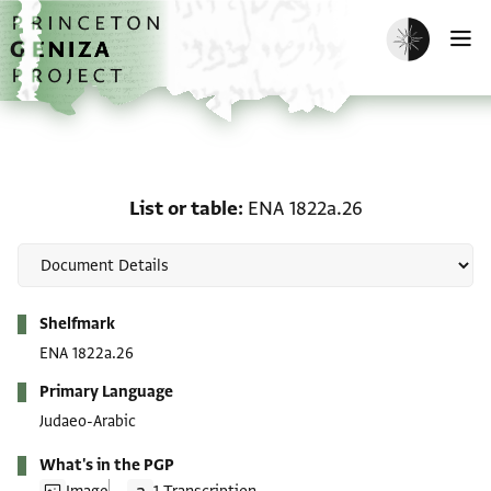
Skip to main content
home
Enable dark m
O
List or table: ENA 1822a
List or table
ENA 1822a.26
Metadata
Shelfmark
ENA 1822a.26
Primary Language
Judaeo-Arabic
What's in the PGP