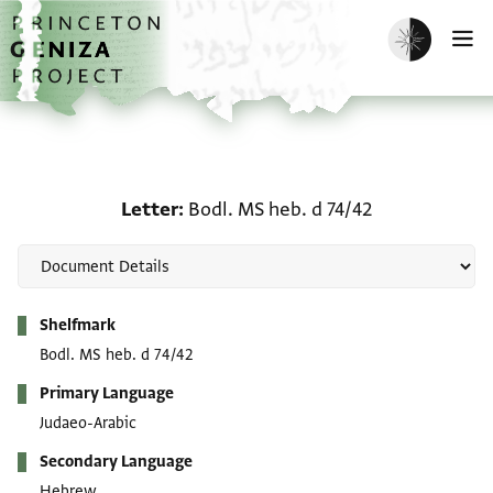
Skip to main content
home
Enable dark m
O
Letter: Bodl. MS heb. d 
Letter
Bodl. MS heb. d 74/42
Metadata
Shelfmark
Bodl. MS heb. d 74/42
Primary Language
Judaeo-Arabic
Secondary Language
Hebrew