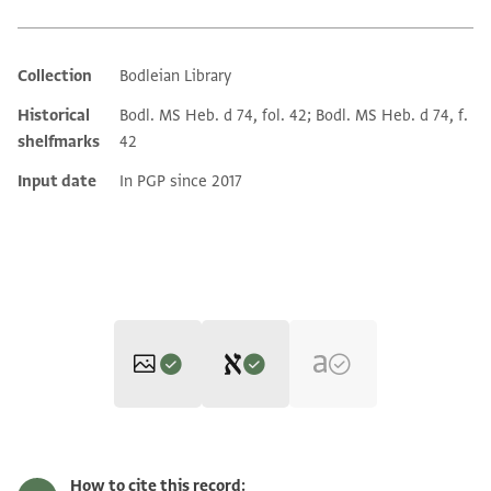
Collection
Bodleian Library
Additional metadata
Historical
Bodl. MS Heb. d 74, fol. 42; Bodl. MS Heb. d 74, f.
shelfmarks
42
Input date
In PGP since 2017
Editor: Goitein, S. D.
Bodl. MS heb. d 74/42 42 recto
Zoom and Rotate
S. D. Goitein's unpublished edition (1950–85).
How to cite this record: