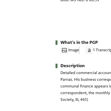
Bodl. MS heb. d 66/59
What's in the PGP
Image
1 Transcri
Description
Detailed commercial accounts
Parnas. His business corresp
communal finance appears in
correspondent, the monthly 
Society, III, 465)