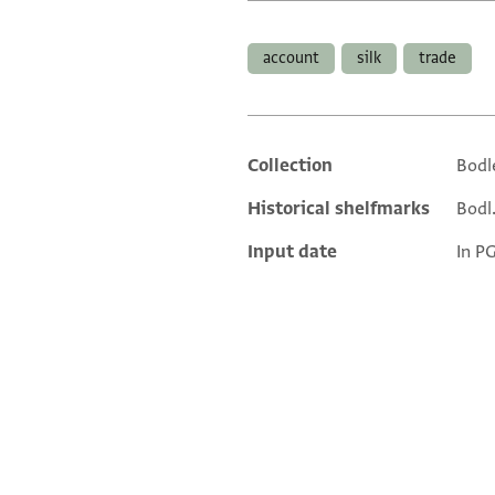
Tags
account
silk
trade
Collection
Bodl
Additional metadata
Historical shelfmarks
Bodl.
Input date
In P