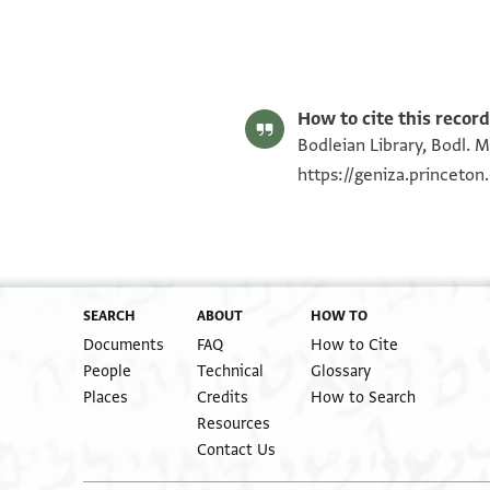
S. D. Goitein's unpublished edition (1950–85).
Editor: Goitein, S. D.
Bodl. MS heb. d 66/59 59 recto
verso
Bodl. MS heb. d 66/59 59 verso
Image Permissions Statement
column a
How to cite this record
Bodleian Library, Bodl. M
https://geniza.princeto
SEARCH
ABOUT
HOW TO
Documents
FAQ
How to Cite
People
Technical
Glossary
Places
Credits
How to Search
Resources
Contact Us