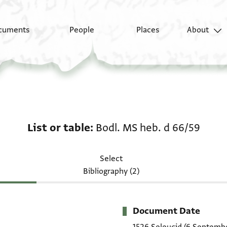
cuments
People
Places
About
List or table: Bodl. MS
List or table
Bodl. MS heb. d 66/59
Select
Bibliography (2)
Document Date