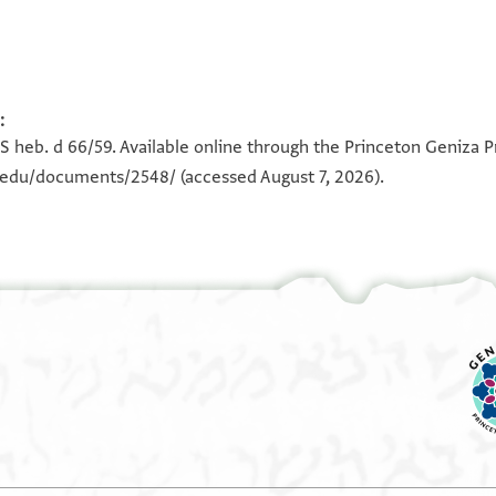
:
100%
100%
S heb. d 66/59. Available online through the Princeton Geniza P
n.edu/documents/2548/
(accessed August 7, 2026).