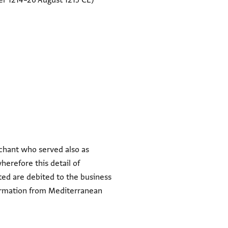
r 1214–26 August 1215 CE)
rchant who served also as
herefore this detail of
ed are debited to the business
formation from Mediterranean