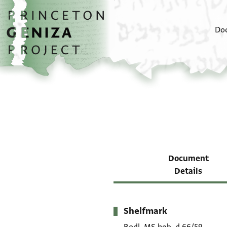
Skip to main content
home
Do
Document
Details
Shelfmark
Metadata