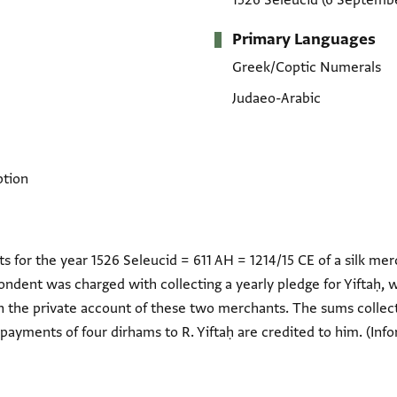
1526 Seleucid
(6 Septembe
Primary Languages
Greek/Coptic Numerals
Judaeo-Arabic
ption
 for the year 1526 Seleucid = 611 AH = 1214/15 CE of a silk me
ondent was charged with collecting a yearly pledge for Yiftaḥ, w
 the private account of these two merchants. The sums collect
payments of four dirhams to R. Yiftaḥ are credited to him. (In