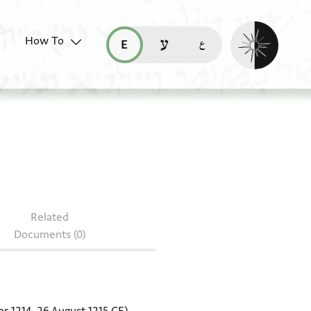
Enable dark mo
How To
قراءة هذه الصفحة في العربيّة (ar)
read this page in English (en)
קריאת העמוד ב-עברית (he)
 heb. d 66/59
Related
Documents (0)