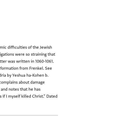
ic difficulties of the Jewish
gations were so straining that
tter was written in 1060-1061.
Information from Frenkel. See
ndria by Yeshua ha-Kohen b.
r complains about damage
, and notes that he has
if I myself killed Christ." Dated