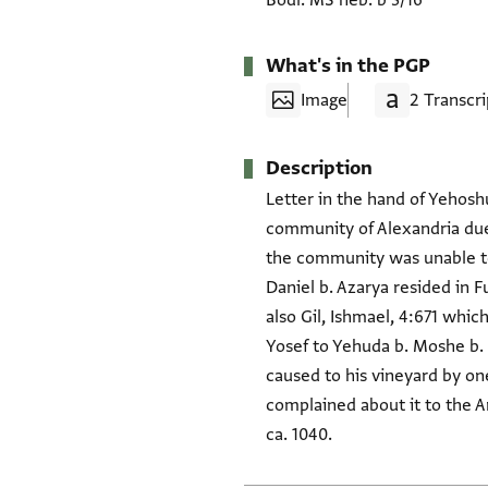
Bodl. MS heb. b 3/16
What's in the PGP
Image
2 Transcri
Description
Letter in the hand of Yehoshu
community of Alexandria due 
the community was unable to 
Daniel b. Azarya resided in F
also Gil, Ishmael, 4:671 whi
Yosef to Yehuda b. Moshe b.
caused to his vineyard by one
complained about it to the Am
ca. 1040.