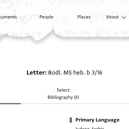
cuments
People
Places
About
Letter: Bodl. MS heb. 
Letter
Bodl. MS heb. b 3/16
Select
Bibliography (4)
Primary Language