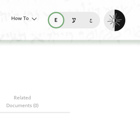
Enable dark mo
How To
قراءة هذه الصفحة في العربيّة (ar)
read this page in English (en)
קריאת העמוד ב-עברית (he)
b 3/16
Related
Documents (0)