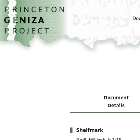
Skip to main content
home
Do
Document
Details
Shelfmark
Metadata