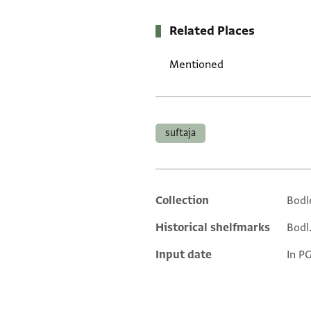
Related Places
Mentioned
Tags
suftaja
Collection
Bodl
Additional metadata
Historical shelfmarks
Bodl.
Input date
In P