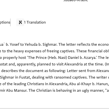
Judaeo-Arabic
ptions
1 Translation
aʿ b. Yosef to Yehuda b. Sighmar. The letter reflects the econom
to the heavy expenses of freeing captives. These financial obli
properly host 'The Prince (Heb. Nasi) Daniel b. Azarya.' The le
ustat and, apparently, planned to visit Alexandria at the time. (
ch describes the document as following: Letter sent from Alexa
 Sighmar in Fustat, dealing with ransomed captives. The write
 of the leading Christians in Alexandria, Abu al-Khayr b. Hanun
ir Abu Mansur. The Christian is behaving in an ugly manner, "as 