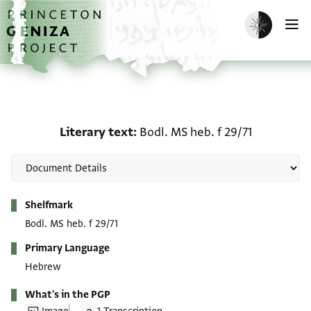
Skip to main content
home
Enable dark m
O
Literary text: Bodl. MS h
Literary text
Bodl. MS heb. f 29/71
Metadata
Shelfmark
Bodl. MS heb. f 29/71
Primary Language
Hebrew
What's in the PGP