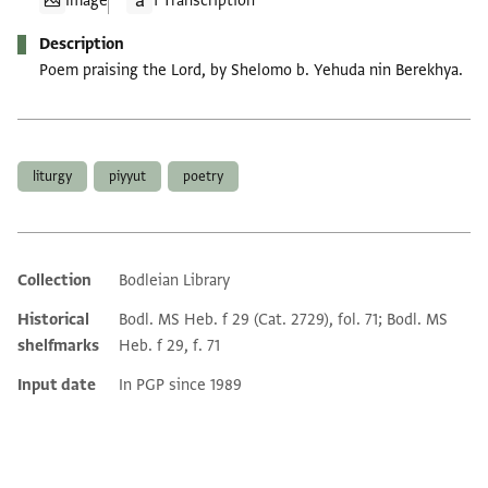
Image
1 Transcription
Description
Poem praising the Lord, by Shelomo b. Yehuda nin Berekhya.
Tags
liturgy
piyyut
poetry
Collection
Bodleian Library
Additional metadata
Historical
Bodl. MS Heb. f 29 (Cat. 2729), fol. 71; Bodl. MS
shelfmarks
Heb. f 29, f. 71
Input date
In PGP since 1989