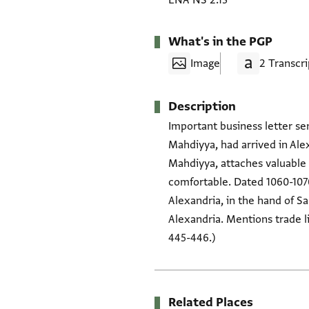
ENA NS 2.13
What's in the PGP
Image
2 Transcri
Description
Important business letter s
Mahdiyya, had arrived in Alexa
Mahdiyya, attaches valuable 
comfortable. Dated 1060-1070.
Alexandria, in the hand of S
Alexandria. Mentions trade li
445-446.)
Related Places