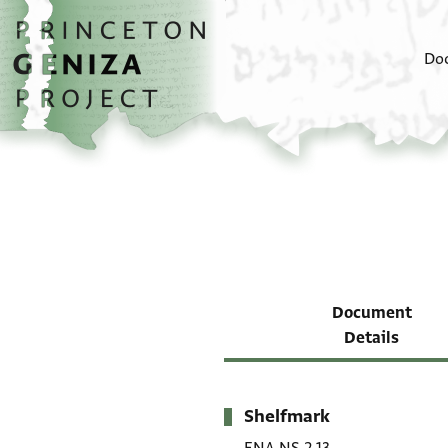
Skip to main content
home
Do
Document
Details
Shelfmark
Metadata