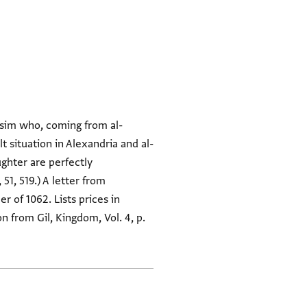
ssim who, coming from al-
t situation in Alexandria and al-
ughter are perfectly
51, 519.) A letter from
 of 1062. Lists prices in
n from Gil, Kingdom, Vol. 4, p.