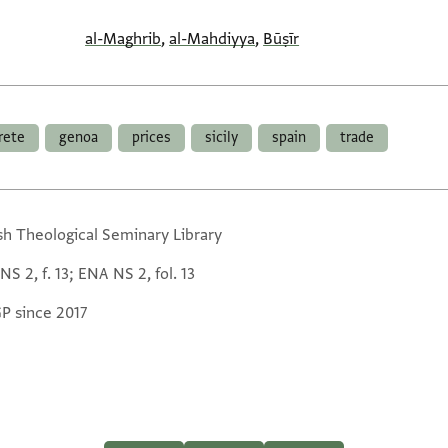
al-Maghrib
,
al-Mahdiyya
,
Būṣīr
rete
genoa
prices
sicily
spain
trade
sh Theological Seminary Library
S 2, f. 13; ENA NS 2, fol. 13
GP since 2017