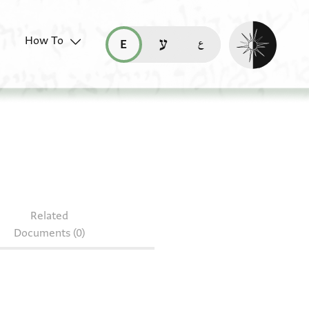
Enable dark mo
How To
قراءة هذه الصفحة في العربيّة (ar)
read this page in English (en)
קריאת העמוד ב-עברית (he)
Related
Documents (0)