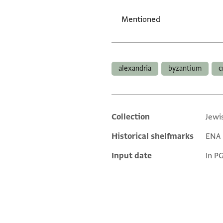
Mentioned
Tags
alexandria
byzantium
c
Collection
Jewi
Additional metadata
Historical shelfmarks
ENA N
Input date
In P