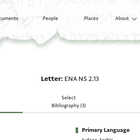
cuments
People
Places
About
Letter: ENA NS 2.13
Letter
ENA NS 2.13
Select
Bibliography (3)
Primary Language