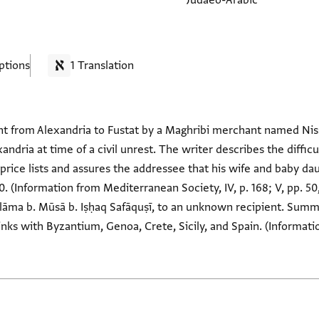
Judaeo-Arabic
ptions
1 Translation
ent from Alexandria to Fustat by a Maghribi merchant named Ni
ndria at time of a civil unrest. The writer describes the difficul
price lists and assures the addressee that his wife and baby da
 (Information from Mediterranean Society, IV, p. 168; V, pp. 50, 
alāma b. Mūsā b. Iṣḥaq Safāquṣī, to an unknown recipient. Summer
nks with Byzantium, Genoa, Crete, Sicily, and Spain. (Informatio