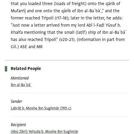
that you loaded three (loads of freight) onto the qārib of
Mufarrij and one onto the qārib of Ibn al-Baʿbāʿ," and the
former reached Tripoli (r17–18); later in the letter, he adds:
"Just now a letter arrived from my lord Abī l-Faḍl Yūsuf b.
Khalfa mentioning that the small (laṭīf) ship of Ibn al-Baʿbāʿ
has also reached Tripoli" (v20–21). (Information in part from
Gil.) ASE and MR
Related People
Mentioned
Ibn al-Baʿbāʿ
Sender
Labrāṭ b. Moshe Ibn Sughmār (11th c)
Recipient
(Abū Zikrī) Yehuda b. Moshe Ibn Sughmār