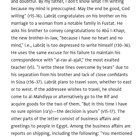
and doubtful. By my father, I don't know what I'm writing
because my mind is preoccupied. May the end be good, God
willing" (r15–16). Labrāṭ congratulates on his brother on his
marriage to a woman from a notable family in Fustat. He
asks his brother to convey congratulations to Abū l-Khayr,
the new brother-in-law, "because I have no heart and no
mind," i.e., Labrāṭ is too depressed to write himself (r30–36).
He uses the same excuse for his failure to maintain his
correspondence with "al-rav al-ajall," the most exalted
teacher (v5). "I write these lines overcome by tears" due to
his separation from his brother and lack of close confidants
in Sūsa (r36–37). Labrāṭ plans to travel soon, whether to east
or to west. If the addressee wishes to travel, he should
come to al-Mahdiyya or alternatively go to the Rīf and
acquire goods for the two of them. "But in this time I have
no sure opinion (ra'y)—the decision is yours" (v15–17). The
other parts of the letter consist of business affairs and
greetings to people in Egypt. Among the business affairs are
reports on shipping, including the following: "You mentioned