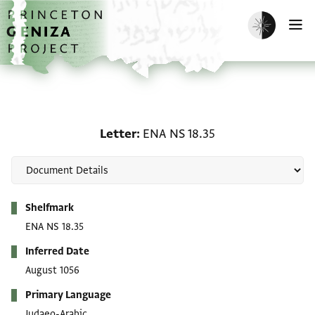
Skip to main content
home
Enable dark m
O
Letter: ENA NS 18.35
Letter
ENA NS 18.35
Metadata
Shelfmark
ENA NS 18.35
Inferred Date
August 1056
Primary Language
Judaeo-Arabic