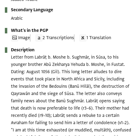
Secondary Language
Arabic
What's in the PGP
Image
2 Transcriptions
1 Translation
Description
Letter from Labrāṭ b. Moshe b. Sughmār, in Sūsa, to his
younger brother Abū Zekharya Yehuda b. Moshe, in Fustat.
Dating: August 1056 (Gil). This long letter alludes to dire
events that took place in North Africa and Sicily, including
the invasion of the Bedouins (Banū Hilāl), the destruction of
Qayrawān and the siege of Sūsa. The letter also conveys
family news about the Banū Sughmār. Labrāṭ opens saying
that death is now preferable to life (r3–6). Their mother had
recently died (r9–10); Labrāṭ sends a rebuke to a certain
Avraham for failing to send him a letter of condolence (v1–2).
"I am at this time exhausted (or muddled, multāth), confused