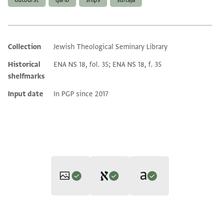
Collection
Jewish Theological Seminary Library
Additional metadata
Historical
ENA NS 18, fol. 35; ENA NS 18, f. 35
shelfmarks
Input date
In PGP since 2017
Editor: Gil, Moshe
Translator: Gil, Moshe (in Hebrew)