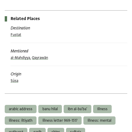
Related Places
Destination
Fustat
Mentioned
al-Mahdiyya
,
Qayrawān
Origin
Sūsa
Tags
arabic address
banu hilal
ibn al-ba'ba'
illness
illness: iltiyath
illness letter 969-1517
illness: mental
outburst
qarib
ships
suftaja