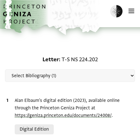
Skip to main content
home
Enable dark m
O
Scholarship on Letter: 
Letter
T-S NS 224.202
Bibliographic citation
Alan Elbaum's digital edition (2023), available online
through the Princeton Geniza Project at
https://geniza.princeton.edu/documents/24008/
.
Relation to document
Digital Edition