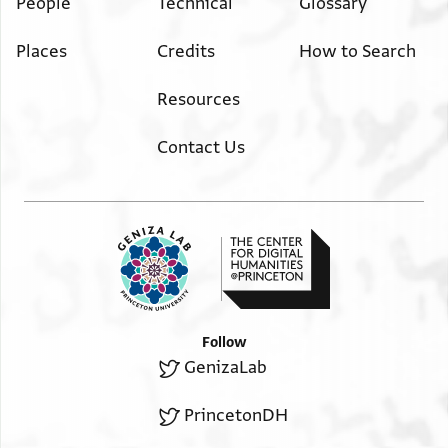
People
Technical
Glossary
ואלכיר ממא
תסוסהא ותקאסיהא ותדור חואליהא ואליתימה אלאכרי
Places
Credits
How to Search
אלדי תחת ידיך
Resources
Recto, right margin
Contact Us
תכצך באלסל[אם
א]ל[ס]ל[אם
Follow
GenizaLab
PrincetonDH