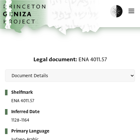
Skip to main content
home
Enable dark m
O
Legal document: ENA 40
Legal document
ENA 4011.57
Metadata
Shelfmark
ENA 4011.57
Inferred Date
1128–1164
Primary Language
Judaeo-Arabic