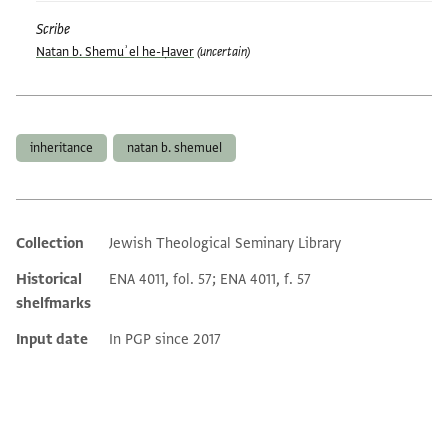
Scribe
Natan b. Shemuʾel he-Ḥaver
(uncertain)
Tags
inheritance
natan b. shemuel
Collection
Jewish Theological Seminary Library
Additional metadata
Historical
ENA 4011, fol. 57; ENA 4011, f. 57
shelfmarks
Input date
In PGP since 2017