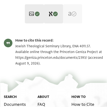
Editor: Goitein, S. D.
ENA 4011.57 1
Zoom and Rotate
S. D. Goitein's unpublished edition (1950–85).
How to cite this record:
יתבקא לי ענדה . .[. . . . . . . . . . . . . . . . . . . . . . . . . . . .
ENA 4011.57 2
Zoom and Rotate
Jewish Theological Seminary Library, ENA 4011.57.
. . .
Available online through the Princeton Geniza Project at
ען דלך פקאל הכדא קאל לנא[. . . . . . . . . . . . . . . . . . . .
https://geniza.princeton.edu/documents/2393/
(accessed
Image Permissions Statement
August 9, 2026).
. . . . .
דנן אנה קאל לה אתפצל בחיאתך [. . . . . . . . . . . . . . . . .
. . .
וערפת אלשיך אבו אלכיר כיאר אלצירפי דלך ו[. . . . . . . .
. . . . . . . .
ולתאלת יום מן אפתקאדנא לה הדה אלזיארה אלמשרוחה
SEARCH
ABOUT
HOW TO
או ראב[עה תופי
Documents
FAQ
How to Cite