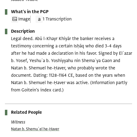
What's in the PGP
Image
1 Transcription
Description
Legal deed. Abū l-Khayr Khiyār the banker receives a
testimony concerning a certain Isḥāq who died 3–4 days
after he had made a declaration in his favor. Signed by Elʿazar
b. Yosef, Yeshuʿa b. Yoshiyyahu nin Shemaʿya Gaon and
Natan b. Shemuel he-Ḥaver, who probably wrote the
document. Dating: 1128–1164 CE, based on the years when
Natan b. Shemuel he-Ḥaver was active. (Information partly
from Goitein's index card.)
Related People
Witness
Natan b. Shemuʾel he-Ḥaver