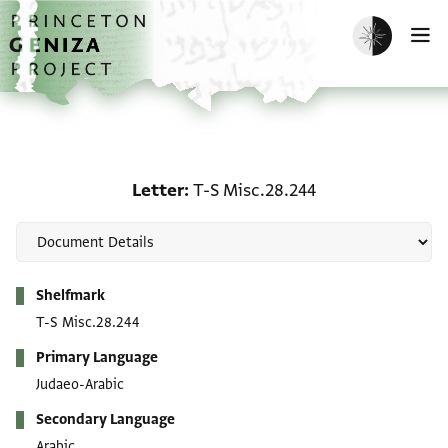
Skip to main content
home
Enable dark m
O
Letter: T-S Misc.28.244
Letter
T-S Misc.28.244
Metadata
Shelfmark
T-S Misc.28.244
Primary Language
Judaeo-Arabic
Secondary Language
Arabic