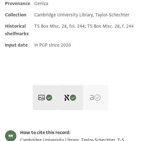
Provenance
Geniza
Additional metadata
Collection
Cambridge University Library, Taylor-Schechter
Historical
TS Box Misc. 28, fol. 244; TS Box Misc. 28, f. 244
shelfmarks
Input date
In PGP since 2020
Editor: Elbaum, Alan
T-S Misc.28.244 1r
Zoom and Rotate
Alan Elbaum's digital edition (2024).
How to cite this record:
Recto
T-S Misc.28.244 1v
Zoom and Rotate
Cambridge University Library, Taylor-Schechter, T-S