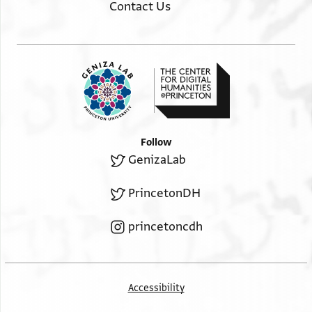
Contact Us
יד בן אלמופק
ר יוסף
אן לא יכון
נאיבה
ויתרכה
נאיב ענה
פהוה
Follow
אצוב לה
GenizaLab
ויתכ . .
מע ג . . . .
PrincetonDH
מא יאכל
ב . . . .
princetoncdh
כאן יריד
אלמק[אם פי] מליג
ואד לם(?)
Accessibility
Recto, upper margin