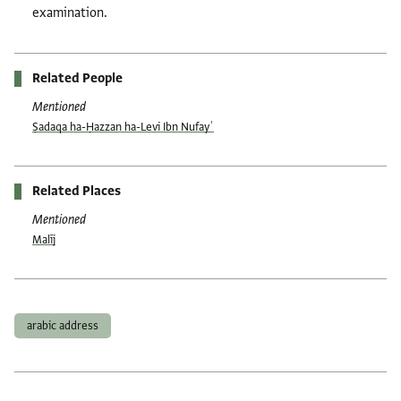
examination.
Related People
Mentioned
Ṣadaqa ha-Ḥazzan ha-Levi Ibn Nufayʿ
Related Places
Mentioned
Malīj
Tags
arabic address