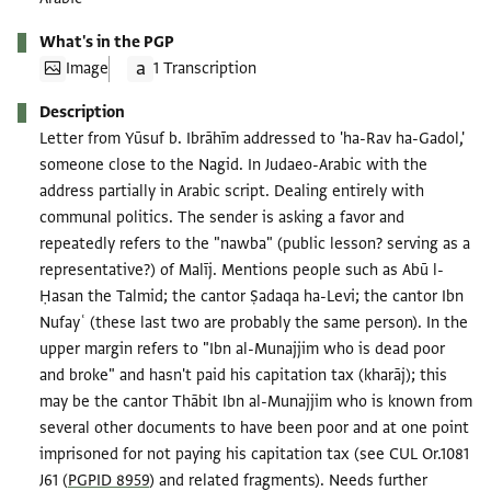
What's in the PGP
Image
1 Transcription
Description
Letter from Yūsuf b. Ibrāhīm addressed to 'ha-Rav ha-Gadol,'
someone close to the Nagid. In Judaeo-Arabic with the
address partially in Arabic script. Dealing entirely with
communal politics. The sender is asking a favor and
repeatedly refers to the "nawba" (public lesson? serving as a
representative?) of Malīj. Mentions people such as Abū l-
Ḥasan the Talmid; the cantor Ṣadaqa ha-Levi; the cantor Ibn
Nufayʿ (these last two are probably the same person). In the
upper margin refers to "Ibn al-Munajjim who is dead poor
and broke" and hasn't paid his capitation tax (kharāj); this
may be the cantor Thābit Ibn al-Munajjim who is known from
several other documents to have been poor and at one point
imprisoned for not paying his capitation tax (see CUL Or.1081
J61 (
PGPID 8959
) and related fragments). Needs further