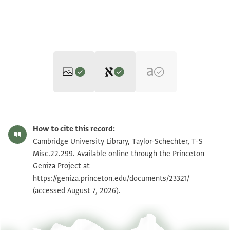
Editors: Umrethwala, Yusuf; Elbaum, Alan
T-S Misc.22.299 1v
Zoom and Rotate
Yusuf Umrethwala and Alan Elbaum's digital edition (2022).
How to cite this record:
Verso
T-S Misc.22.299 1r
Zoom and Rotate
Cambridge University Library, Taylor-Schechter, T-S
حسب اعتدادي بتطوله وما لا يزال يبلغني من بره وحسن
Misc.22.299. Available online through the Princeton
محضره ويتصل بي من [.ط…
Geniza Project at
Image Permissions Statement
لاشفقت من اضجاره ادام الله عزه بقراتها لكني اوثر التسهيب
https://geniza.princeton.edu/documents/23321/
(accessed August 7, 2026).
واتجنب التثقيل وارجو [
ادلة ……من…. شاهد على صحيح اعتقادي وصا.
[...........]