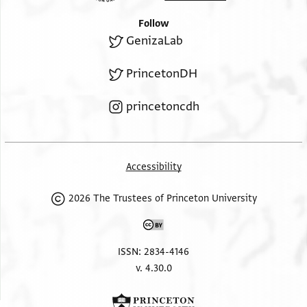
الجماعة ايدها الله …….ان…[
Follow
..] خدمة (؟) اذ كان ايده الله تاجا من تيجانها وركنا من
GenizaLab
اركانها[
Inverted text (originally meant to be at the bottom)
PrincetonDH
…..والحمد لله وصلواته على سيدنا محمد نبيه وسلامه على اله
princetoncdh
الائمة الطاهرين
Accessibility
2026 The Trustees of Princeton University
ISSN: 2834-4146
v. 4.30.0