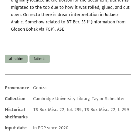
originally located at the bottom of the document, but it has
migrated to the top due to how it was rolled, glued, and cut
open. On recto there is dream interpretation in Judaeo-
Arabic. Somehow related to BT Ber. 55 ff (information from
Gideon Bohak via FGP). ASE
Tags
al-hakim
fatimid
Provenance
Geniza
Additional metadata
Collection
Cambridge University Library, Taylor-Schechter
Historical
TS Box Misc. 22, fol. 299; TS Box Misc. 22, f. 299
shelfmarks
Input date
In PGP since 2020