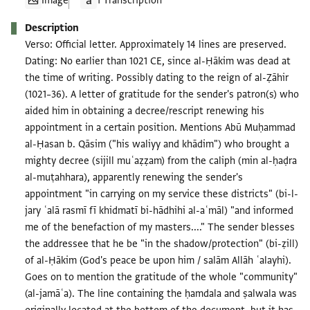
Image
1 Transcription
Description
Verso: Official letter. Approximately 14 lines are preserved.
Dating: No earlier than 1021 CE, since al-Ḥākim was dead at
the time of writing. Possibly dating to the reign of al-Ẓāhir
(1021–36). A letter of gratitude for the sender's patron(s) who
aided him in obtaining a decree/rescript renewing his
appointment in a certain position. Mentions Abū Muḥammad
al-Ḥasan b. Qāsim ("his waliyy and khādim") who brought a
mighty decree (sijill muʿaẓẓam) from the caliph (min al-ḥaḍra
al-muṭahhara), apparently renewing the sender's
appointment "in carrying on my service these districts" (bi-l-
jary ʿalā rasmī fī khidmatī bi-hādhihi al-aʿmāl) "and informed
me of the benefaction of my masters...." The sender blesses
the addressee that he be "in the shadow/protection" (bi-ẓill)
of al-Ḥākim (God's peace be upon him / salām Allāh ʿalayhi).
Goes on to mention the gratitude of the whole "community"
(al-jamāʿa). The line containing the ḥamdala and ṣalwala was