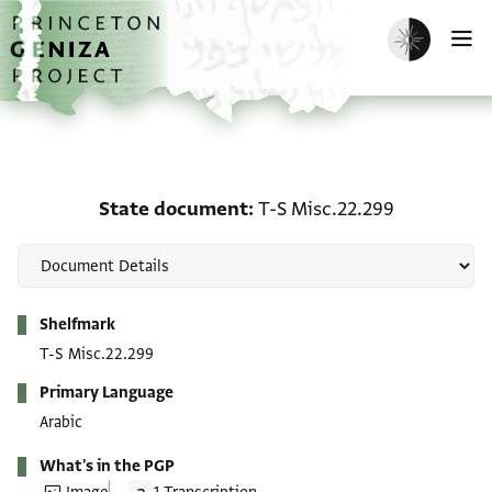
Skip to main content
home
Enable dark m
O
State document: T-S Mi
State document
T-S Misc.22.299
Metadata
Shelfmark
T-S Misc.22.299
Primary Language
Arabic
What's in the PGP