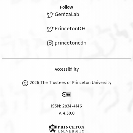
ביום ואחד וגב עלי //אל//מעאלי אן יקום למ צדקה
Follow
באלי דנאניר אלבאקיה מן אלחגה חית ולם
GenizaLab
יקדר עלי אחצארה ואקנינא מנהמא עלי
PrincetonDH
דלך קנין גמור בכלי הכשר לקנות בו תלי חוץ
לשיטה ה דנא' אלא ה קרא' וקיימין ודין קיומיהון
princetoncdh
אברהם בר חלפון בר אברהם נבע
Accessibility
2026 The Trustees of Princeton University
ISSN: 2834-4146
v. 4.30.0