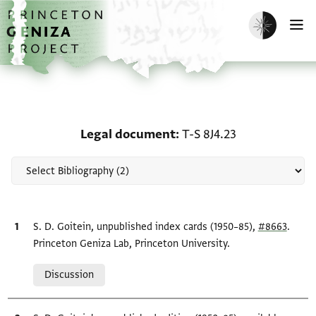
Skip to main content
home
Enable dark m
O
Scholarship on Legal do
Legal document
T-S 8J4.23
Bibliographic citation
S. D. Goitein, unpublished index cards (1950–85),
#8663
.
Princeton Geniza Lab, Princeton University.
Relation to document
Discussion