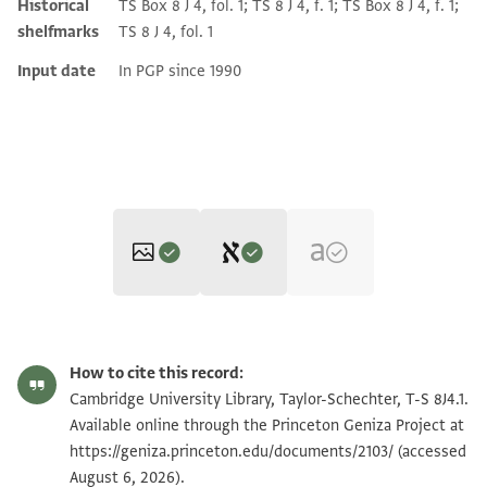
Historical
TS Box 8 J 4, fol. 1; TS 8 J 4, f. 1; TS Box 8 J 4, f. 1;
shelfmarks
TS 8 J 4, fol. 1
Input date
In PGP since 1990
Editor: Goitein, S. D.
T-S 8J4.1 1r
Zoom and Rotate
S. D. Goitein's unpublished edition (1950–85).
How to cite this record:
T-S 8J4.1 1v
Zoom and Rotate
Cambridge University Library, Taylor-Schechter, T-S 8J4.1.
Available online through the Princeton Geniza Project at
T-S 8J4.1 2r
Zoom and Rotate
https://geniza.princeton.edu/documents/2103/
(accessed
August 6, 2026).
T-S 8J4.1 2v
Zoom and Rotate