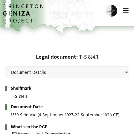
Skip to main content
home
Enable dark m
O
Legal document: T-S 8J4
Legal document
T-S 8J4.1
Metadata
Shelfmark
T-S 8J4.1
Document Date
1339 Seleucid
(4 September 1027–22 September 1028 CE)
What's in the PGP