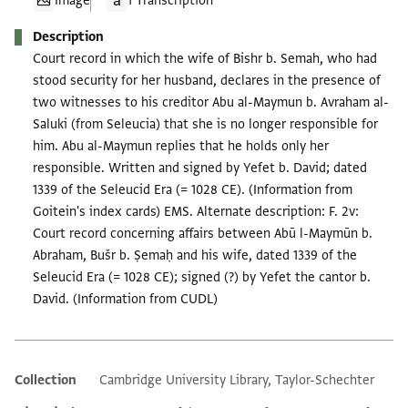
Image
1 Transcription
Description
Court record in which the wife of Bishr b. Semah, who had
stood security for her husband, declares in the presence of
two witnesses to his creditor Abu al-Maymun b. Avraham al-
Saluki (from Seleucia) that she is no longer responsible for
him. Abu al-Maymun replies that he holds only her
responsible. Written and signed by Yefet b. David; dated
1339 of the Seleucid Era (= 1028 CE). (Information from
Goitein's index cards) EMS. Alternate description: F. 2v:
Court record concerning affairs between Abū l-Maymūn b.
Abraham, Bušr b. Ṣemaḥ and his wife, dated 1339 of the
Seleucid Era (= 1028 CE); signed (?) by Yefet the cantor b.
David. (Information from CUDL)
Collection
Cambridge University Library, Taylor-Schechter
Additional metadata