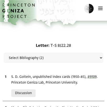
Skip to main content
home
Enable dark m
O
Scholarship on Letter: T
Letter
T-S 8J22.28
Bibliographic citation
S. D. Goitein, unpublished index cards (1950–85),
#9109
.
Princeton Geniza Lab, Princeton University.
Relation to document
Discussion