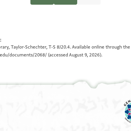
:
100%
ים
100%
rary, Taylor-Schechter, T-S 8J20.4. Available online through the
180°
י הכהן
n.edu/documents/2068/
(accessed August 9, 2026).