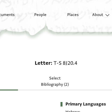
cuments
People
Places
About
Letter: T-S 8J20.4
Letter
T-S 8J20.4
Select
Bibliography (2)
Primary Languages