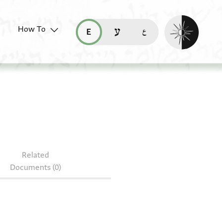
Enable dark mo
How To
قراءة هذه الصفحة في العربيّة (ar)
read this page in English (en)
קריאת העמוד ב-עברית (he)
Related
Documents (0)