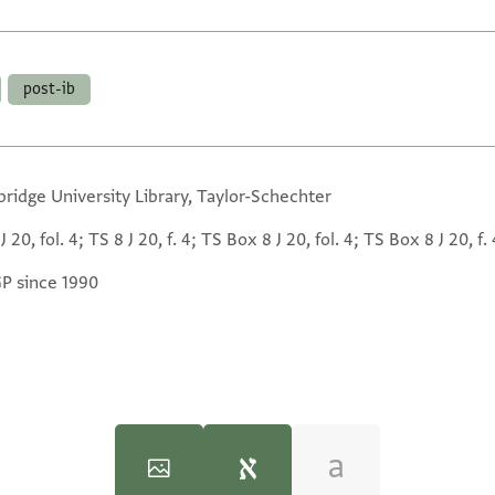
post-ib
ridge University Library, Taylor-Schechter
J 20, fol. 4; TS 8 J 20, f. 4; TS Box 8 J 20, fol. 4; TS Box 8 J 20, f. 
GP since 1990