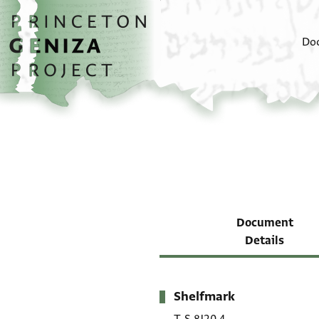
Skip to main content
home
Do
Document
Details
Shelfmark
Metadata