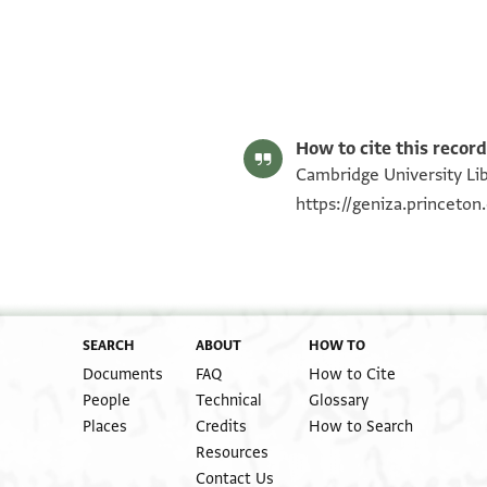
S. D. Goitein's unpublished edition (1950–85).
Editor: Goitein, S. D.
T-S 8J20.4 1r
Verso - address
T-S 8J20.4 1v
Image Permissions Statement
Recto
How to cite this record
Cambridge University Lib
https://geniza.princeto
SEARCH
ABOUT
HOW TO
Documents
FAQ
How to Cite
Recto - margin
People
Technical
Glossary
Places
Credits
How to Search
Resources
Contact Us