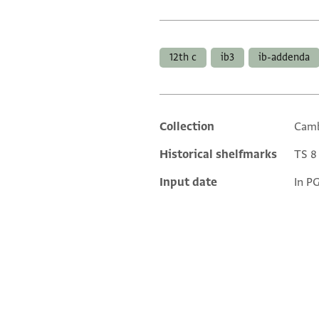
Tags
12th c
ib3
ib-addenda
Collection
Camb
Additional metadata
Historical shelfmarks
TS 8 
Input date
In P