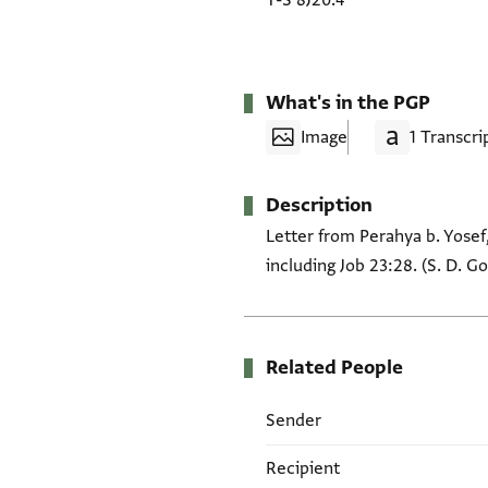
T-S 8J20.4
What's in the PGP
Image
1 Transcri
Description
Letter from Perahya b. Yosef
including Job 23:28. (S. D. G
Related People
Sender
Recipient