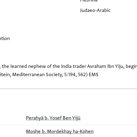
Hebrew
Judaeo-Arabic
ption
, the learned nephew of the India trader Avraham Ibn Yiju, begin
oitein, Mediterranean Society, 5:194, 562) EMS
Peraḥyā b. Yosef Ben Yijū
Moshe b. Mordekhay ha-Kohen