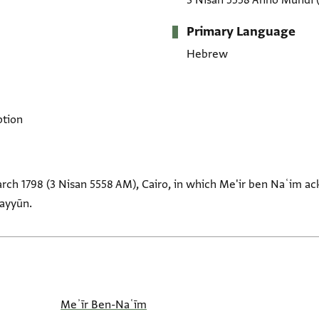
3 Nisan 5558 Anno Mundi
Primary Language
Hebrew
ption
ch 1798 (3 Nisan 5558 AM), Cairo, in which Me'ir ben Naʿim a
ayyūn.
Meʾīr Ben-Naʿīm