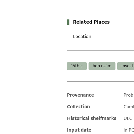
Related Places
Location
Tags
18th c
ben na'im
inves
Provenance
Prob
Additional metadata
Collection
Camb
Historical shelfmarks
ULC O
Input date
In P