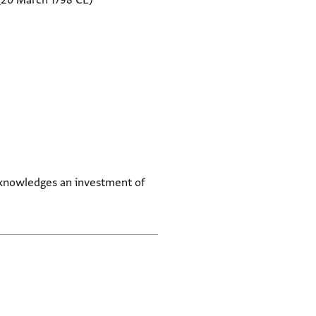
(20 March 1798 CE)
cknowledges an investment of