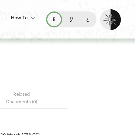
Enable dark mo
How To
قراءة هذه الصفحة في العربيّة (ar)
read this page in English (en)
קריאת העמוד ב-עברית (he)
r.1081 2.32
Related
Documents (0)