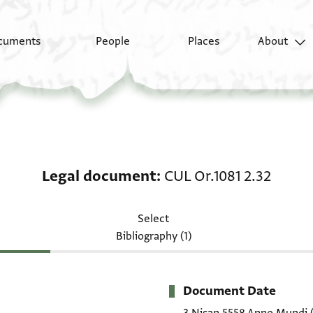
cuments
People
Places
About
Legal document: CUL O
Legal document
CUL Or.1081 2.32
Select
Bibliography (1)
Document Date