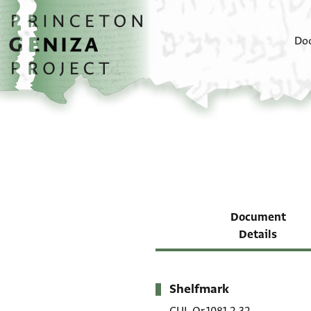
Skip to main content
home
Do
Document
Details
Shelfmark
Metadata