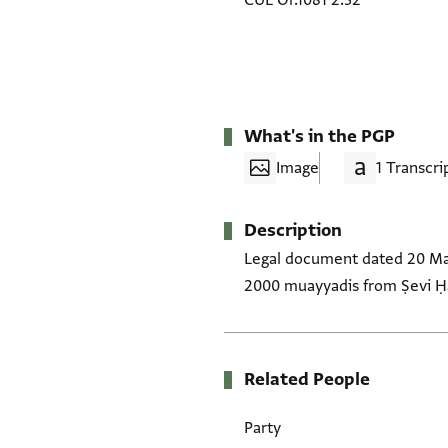
CUL Or.1081 2.32
What's in the PGP
Image
1 Transcri
Description
Legal document dated 20 Mar
2000 muayyadis from Ṣevi Ḥ
Related People
Party