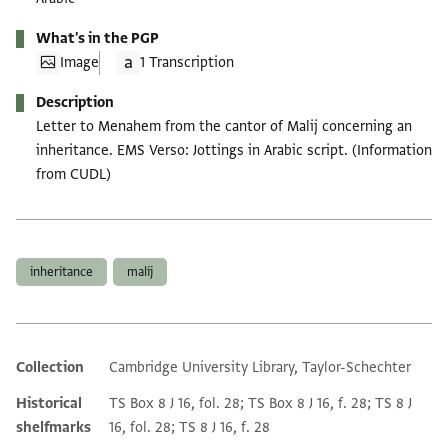
What's in the PGP
Image
1 Transcription
Description
Letter to Menahem from the cantor of Malij concerning an
inheritance. EMS Verso: Jottings in Arabic script. (Information
from CUDL)
Tags
inheritance
malij
Collection
Cambridge University Library, Taylor-Schechter
Additional metadata
Historical
TS Box 8 J 16, fol. 28; TS Box 8 J 16, f. 28; TS 8 J
shelfmarks
16, fol. 28; TS 8 J 16, f. 28