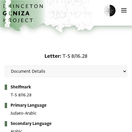
Skip to main content
home
Enable dark m
O
Letter: T-S 8J16.28
Letter
T-S 8J16.28
Metadata
Shelfmark
T-S 8J16.28
Primary Language
Judaeo-Arabic
Secondary Language
Arabic