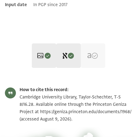
Input date
In PGP since 2017
Editor: Goitein, S. D.
T-S 8J16.28 1r
Zoom and Rotate
S. D. Goitein's unpublished edition (1950–85).
How to cite this record:
בשמ רחמ
T-S 8J16.28 1v
Zoom and Rotate
Cambridge University Library, Taylor-Schechter, T-S
סבב הדה אלאחרף אלי מולאי אלשיך אלגליל
8J16.28. Available online through the Princeton Geniza
Project at
אטאל אללה בקאה ואדאם תאיידה ועלאה
https://geniza.princeton.edu/documents/1968/
Image Permissions Statement
(accessed August 9, 2026).
וכבת אעדאה אעלאמה [אן ]אלה
נע למא חצרתה אל [ ]לדה