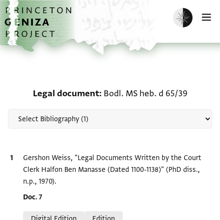
Skip to main content
home
Enable dark m
O
Scholarship on Legal do
Legal document
Bodl. MS heb. d 65/39
Bibliographic citation
Gershon Weiss, "Legal Documents Written by the Court
Clerk Halfon Ben Manasse (Dated 1100-1138)" (PhD diss.,
n.p., 1970).
Location in source
Doc. 7
Relation to document
Digital Edition
Edition