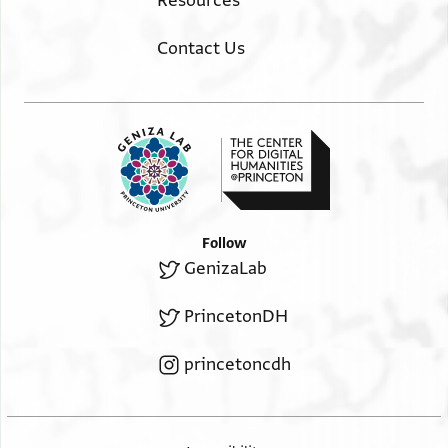
Resources
Contact Us
Follow
GenizaLab
PrincetonDH
princetoncdh