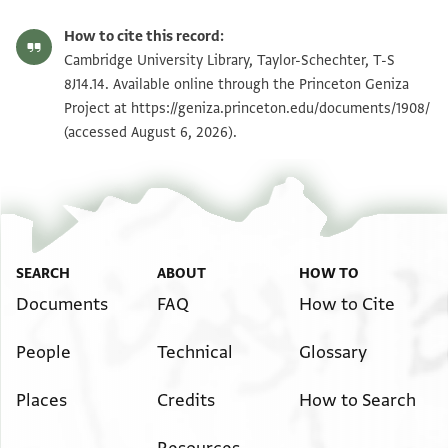
Editor: Goitein, S. D.
T-S 8J14.14 1r
Zoom and Rotate
S. D. Goitein's unpublished edition (1950–85).
How to cite this record:
Recto:
T-S 8J14.14 1v
Zoom and Rotate
Cambridge University Library, Taylor-Schechter, T-S
Recto, upper margin:
עבדו ומודה חסדו השוגה בא[הבתו
8J14.14. Available online through the Princeton Geniza
ואלגואב סרעה
ישועה בר אלעזר שמאע
Project at
https://geniza.princeton.edu/documents/1908/
Image Permissions Statement
ומעה אלפתאוי
(accessed August 6, 2026).
בש] רח
אלדי לבו אלמעאני
] חכמה ולשונו חבר משפט תורת אלהיו בלבו לא תמעד
Verso:
אשוריו
יוצל אלשיך אבו אלפכר בן אלשיך אבו אלמעאלי
יתרך קומאשה פי אלכיטיה מן אל . . ר . . . . .
או מע גירה
SEARCH
ABOUT
HOW TO
Documents
FAQ
How to Cite
People
Technical
Glossary
Places
Credits
How to Search