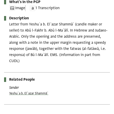
What's in the PGP
Image
1 Transcription
Description
Letter from Yeshuʿa b. Elʿazar Shammāʿ (candle maker or
seller) to Abū l-Fakhr b. Abū l-Maʿālī. In Hebrew and Judaeo-
Arabic. Only the opening and the address are preserved,
along with a note in the upper margin requesting a speedy
response (jawāb), together with the fatwas (al-fatāwā, i.e.
responsa) of Bū l-Maʿālī. EMS. (Information in part from
CUDL)
Related People
Sender
Yeshuʿa b. Elʿazar Shammāʿ
Tags