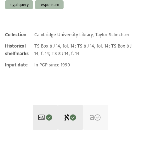
legal query
responsum
Collection
Cambridge University Library, Taylor-Schechter
Additional metadata
Historical
TS Box 8 J 14, fol. 14; TS 8 J 14, fol. 14; TS Box 8 J
shelfmarks
14, f. 14; TS 8 J 14, f. 14
Input date
In PGP since 1990