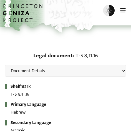
Skip to main content
home
Enable dark m
O
Legal document: T-S 8J11
Legal document
T-S 8J11.16
Metadata
Shelfmark
T-S 8J11.16
Primary Language
Hebrew
Secondary Language
Aramaic