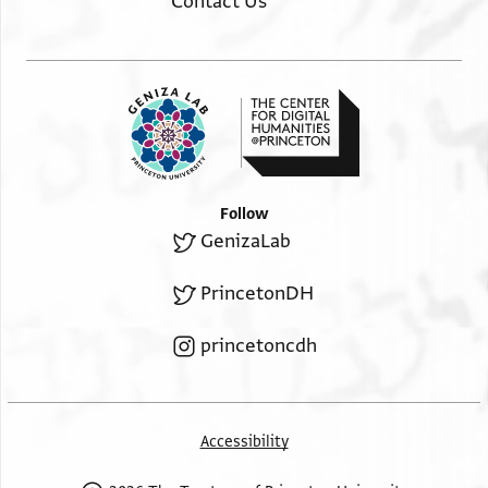
Contact Us
Follow
GenizaLab
PrincetonDH
princetoncdh
Accessibility