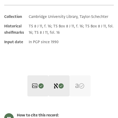
Collection
Cambridge University Library, Taylor-Schechter
Additional metadata
Historical
TS 8 J 11, f. 16; TS Box 8 J 11, f. 16; TS Box 8 J 11, fol.
shelfmarks
16; TS 8 J 11, fol. 16
Input date
In PGP since 1990
Editor: Goitein, S. D.
T-S 8J11.16 1r
Zoom and Rotate
S. D. Goitein's unpublished edition (1950–85).
How to cite this record: