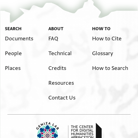
תמור חשקו בו וכי ידע שמו בדו[רותיו] . . . [אשגבהו]
כי ידע שמי בן רב שמריה זלה . . .
....
. . . [נכתבו]
SEARCH
ABOUT
HOW TO
טורים הללו הודיעהו עסק אחד . . .
Documents
FAQ
How to Cite
בזו השנה והלכו בשבוע הזה אל [ארצם] . . . [ועשינו]
עמם כפי היכולת והילכנום אל אדמת [אנטליא] . . .
People
Technical
Glossary
ר' שבתי בן ר' נתנאל מארץ אנ[טליא] . . .
Places
Credits
How to Search
אותו עם רעיו השבוים ושנניחהו לל[כת] . . .
ועשינו רצונו לפי שהוא מבקש ל[בקר את ירושלם] . . .
Resources
[ולהתפלל]
בהר קדשו ומקום משכן כבודו לש[חר] . . . [וכתבנו אל
Contact Us
החבר]
נטרוהי מן שמיא אילו טורים לחזק [בידו] . . . [כי הוא יודע]
קצת מן חזנות ובו זריזות . . .
שיועילהו ומליץ בעדו יושר כי . . .
אל הקהל הקדוש ברוכים יהיו כולם . . .