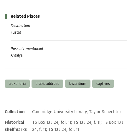
Related Places
Destination
Fustat
Possibly mentioned
Antalya
Tags
alexandria
arabic address
byzantium
captives
Collection
Cambridge University Library, Taylor-Schechter
Additional metadata
Historical
TS Box 13 J 24, fol. 11; TS 13 J 24, f. 11; TS Box 13 J
shelfmarks
24, f. 11; TS 13 J 24, fol. 11