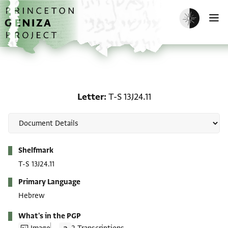
Skip to main content
home
Enable dark m
O
Letter: T-S 13J24.11
Letter
T-S 13J24.11
Metadata
Shelfmark
T-S 13J24.11
Primary Language
Hebrew
What's in the PGP