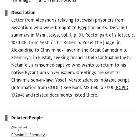
Image
2 Transcriptions
Description
Letter from Alexandria relating to Jewish prisoners from
Byzantium who were brought to Egyptian ports. Detailed
summary in Mann, Jews, vol. 1, p. 91. Recto: part of a letter, c.
1030 CE, from Yeshuʿa ha-Kohen b. Yosef the judge, in
Alexandria, to Efrayim he-Ḥaver in the Great Sanhedrin b.
Shemarya, in Fusṭāṭ, seeking financial help for Shabbetay b.
Netanʾel, a ransomed captive who wants to return to his
native Byzantium via Jerusalem. Greetings are sent to
Efrayim’s son-in-law, Yosef. Verso: address in Arabic script.
(Information from CUDL.) See Bodl. MS heb. a 3/28 (
PGPID
19284
) and related documents listed there.
Related People
Recipient
Efrayim b. Shemarya