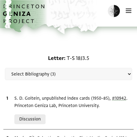
Skip to main content
home
Enable dark m
O
Scholarship on Letter: T-
Letter
T-S 18J3.5
Bibliographic citation
S. D. Goitein, unpublished index cards (1950–85),
#10942
.
Princeton Geniza Lab, Princeton University.
Relation to document
Discussion