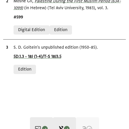
Bibliographic citation
Moshe Gil,
Palestine During the First Muslim Period (634–
1099)‎
(in Hebrew) (Tel Aviv University, 1983), vol. 3.
Location in source
#599
Relation to document
Digital Edition
Edition
Bibliographic citation
S. D. Goitein's unpublished edition (1950–85).
Location in source
5D.1.3 - 18J (1-4)/T-S 18J3.5
Relation to document
Edition