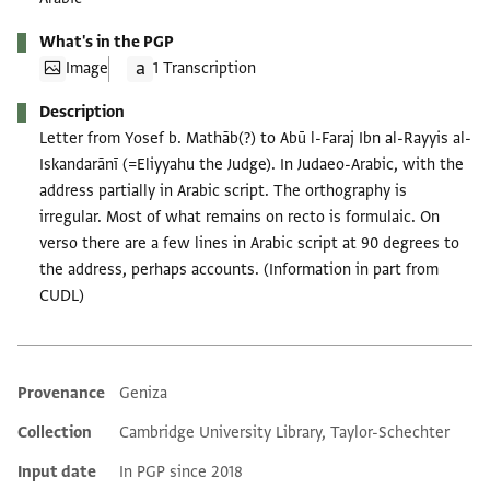
What's in the PGP
Image
1 Transcription
Description
Letter from Yosef b. Mathāb(?) to Abū l-Faraj Ibn al-Rayyis al-
Iskandarānī (=Eliyyahu the Judge). In Judaeo-Arabic, with the
address partially in Arabic script. The orthography is
irregular. Most of what remains on recto is formulaic. On
verso there are a few lines in Arabic script at 90 degrees to
the address, perhaps accounts. (Information in part from
CUDL)
Provenance
Geniza
Additional metadata
Collection
Cambridge University Library, Taylor-Schechter
Input date
In PGP since 2018