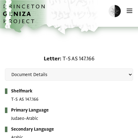
Skip to main content
home
Enable dark m
O
Letter: T-S AS 147.166
Letter
T-S AS 147.166
Metadata
Shelfmark
T-S AS 147.166
Primary Language
Judaeo-Arabic
Secondary Language
Arabic