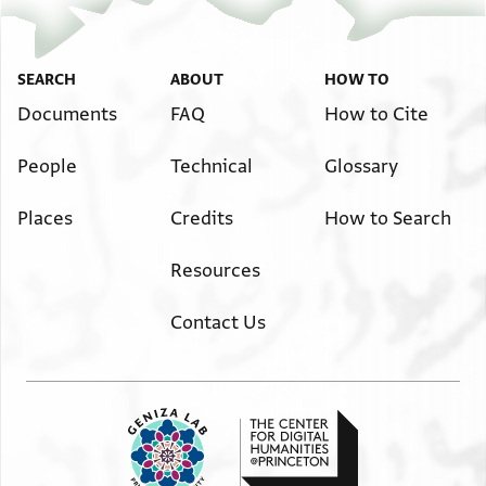
ויסבב לך מיסארה(?) הטאבה(?) ומייאדה(?) המלא יגמע
שמלך באכוך אן שאללה תעאלה ולדי תריד עלמה
אן קד וצלי מן ענדך עדת כתב ואנת תוצי לי עלא [
SEARCH
ABOUT
HOW TO
] . אב . . אמי אלכבז(?) . . . . . [
Documents
FAQ
How to Cite
People
Technical
Glossary
Places
Credits
How to Search
Resources
Contact Us