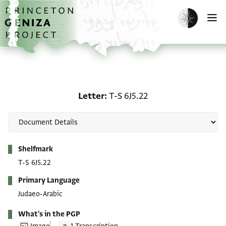
Skip to main content
home
Enable dark m
O
Letter: T-S 6J5.22
Letter
T-S 6J5.22
Metadata
Shelfmark
T-S 6J5.22
Primary Language
Judaeo-Arabic
What's in the PGP