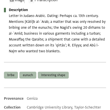
Image
1 Transcription
Description
Letter in Judaeo-Arabic. Dating: Perhaps ca. 13th century.
Mentions [Kāti]b al-ʿArab; a matter that was only resolved by
bribing one of the eunuchs; the Nagid's owing 20 dirhams to
al-ʿAmīd; business in various garments including a turban;
Muwaffaq the Qaraite; a shipment that came with a detailed
account written down on its 'qirtās'; R. Eliyya; and Abū l-
Najm who wanted two blankets.
Tags
bribe
eunuch
interesting shape
Provenance
Geniza
Additional metadata
Collection
Cambridge University Library, Taylor-Schechter