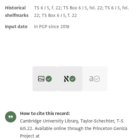
Historical
TS 6 J 5, f. 22; TS Box 6 J 5, fol. 22; TS 6 J 5, fol.
shelfmarks
22; TS Box 6 J 5, f. 22
Input date
In PGP since 2018
Editor: Elbaum, Alan
T-S 6J5.22 1r
Zoom and Rotate
Alan Elbaum's digital edition (2022).
How to cite this record:
Recto:
T-S 6J5.22 1v
Zoom and Rotate
Cambridge University Library, Taylor-Schechter, T-S
Verso:
] מן אלחסאב נש . . . . . . [
6J5.22. Available online through the Princeton Geniza
] אללה [
] . . שי אלא בכתאב . . . . . לאן סיידנא [
Project at
Image Permissions Statement