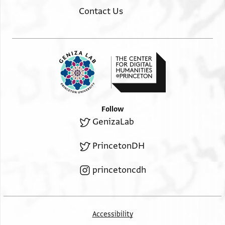
אלואחדה
Contact Us
תאריכהא תאני עשר אב סנה . . . . . . אלמרה
אל[תאניה
תאריכהא תאמן מרחשון שנת אתקעז לשטרות והדא
תפציל מא אורדנאה פי אלתאריכין ב[תפ]ציל
[א]סאמינא
אלשיך אלמכין בן מכתאר פי אלתאריך אלאול ופי
אלתאני אלשיך אבו אלעל[א
Follow
GenizaLab
𐋯 𐋲𐋥
PrincetonDH
princetoncdh
בן פתוח עטאר אול תאריך ותאניה אלשיך יוסף
אלחכים פי אלאול
Accessibility
𐋬 𐋭 𐋲