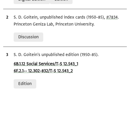
Bibliographic citation
S. D. Goitein, unpublished index cards (1950–85),
#7834
.
Princeton Geniza Lab, Princeton University.
Relation to document
Discussion
Bibliographic citation
S. D. Goitein's unpublished edition (1950–85).
Location in source
6B.1.12 Social Services/T-S 12.543_1
6F.2.1-- 12.302-832/T-S 12.543_2
Relation to document
Edition