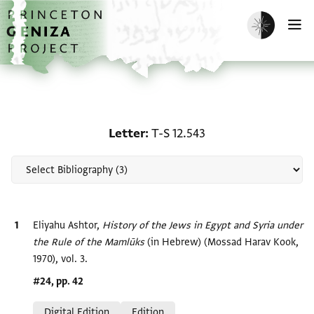
Skip to main content
home
Enable dark m
O
Scholarship on Letter: T
Letter
T-S 12.543
Bibliographic citation
Eliyahu Ashtor,
History of the Jews in Egypt and Syria under
the Rule of the Mamlūks‎
(in Hebrew) (Mossad Harav Kook,
1970), vol. 3.
Location in source
#24, pp. 42
Relation to document
Digital Edition
Edition