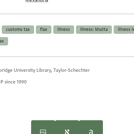
Alexandria
customs tax
flax
illness
illness: khutta
illness 
ax
ridge University Library, Taylor-Schechter
GP since 1990