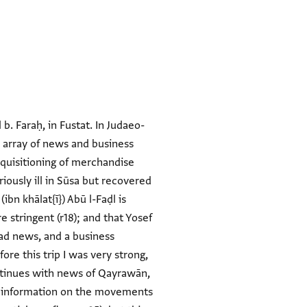
 b. Faraḥ, in Fustat. In Judaeo-
e array of news and business
equisitioning of merchandise
iously ill in Sūsa but recovered
re stringent (r18); and that Yosef
bad news, and a business
re this trip I was very strong,
continues with news of Qayrawān,
and information on the movements