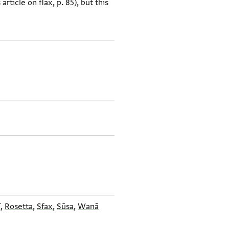
article on flax, p. 85), but this
ī
,
Rosetta
,
Sfax
,
Sūsa
,
Wanā