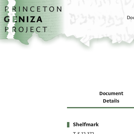
Skip to main content
home
Do
Document
Details
Shelfmark
Metadata