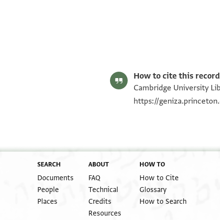
Moshe Gil,
Moshe Gil,
In the Kingdom of Ishmael‎
In the Kingdom of Ishmael‎
(in Hebrew) (Tel Aviv Un
(in Hebrew) (Tel Aviv Un
Editor: Gil, Moshe
T-S 12.372 1r
Translator: Gil, Moshe (in Hebrew)
Verso
verso
T-S 12.372 1v
Image Permissions Statement
How to cite this record
Recto
recto
Cambridge University Lib
https://geniza.princeto
SEARCH
ABOUT
HOW TO
Documents
FAQ
How to Cite
People
Technical
Glossary
Places
Credits
How to Search
Resources