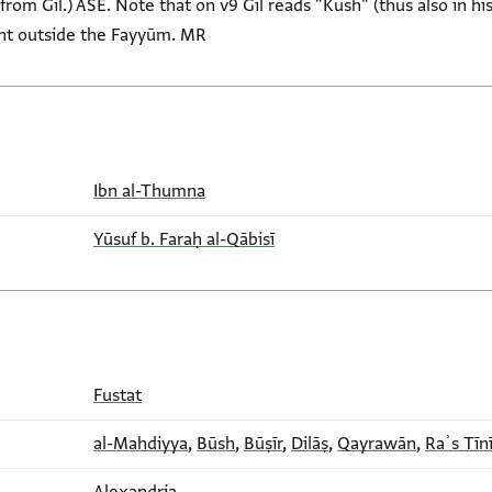
 from Gil.) ASE. Note that on v9 Gil reads "Kūsh" (thus also in his 
ent outside the Fayyūm. MR
Ibn al-Thumna
Yūsuf b. Faraḥ al-Qābisī
Fustat
al-Mahdiyya
,
Būsh
,
Būṣīr
,
Dilāṣ
,
Qayrawān
,
Raʾs Tīn