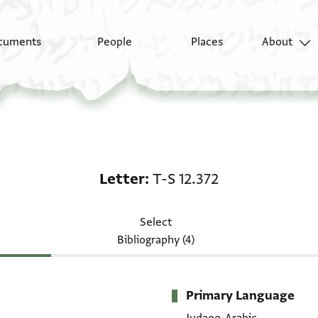
cuments
People
Places
About
Letter: T-S 12.372
Letter
T-S 12.372
Select
Bibliography (4)
Primary Language