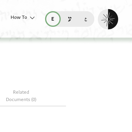
Enable dark mo
How To
قراءة هذه الصفحة في العربيّة (ar)
read this page in English (en)
קריאת העמוד ב-עברית (he)
Related
Documents (0)