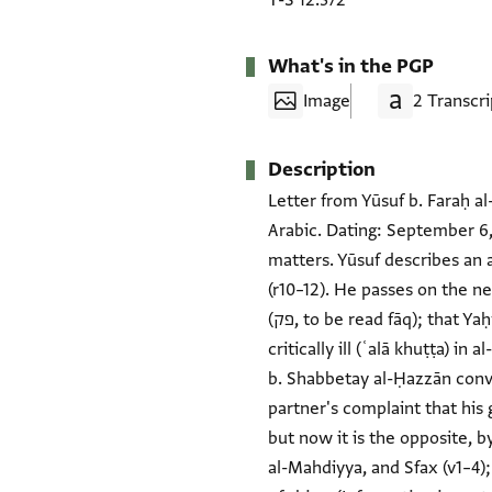
T-S 12.372
What's in the PGP
Image
2 Transcri
Description
Letter from Yūsuf b. Faraḥ al-
Arabic. Dating: September 6,
matters. Yūsuf describes an 
(r10–12). He passes on the n
(פק, to be read fāq); that Yaḥyā b. Mūsā al-Majjānī died (r16–17); that the writer's own cousin (ibn khālat{ī}) Abū l-Faḍl is
critically ill (ʿalā khuṭṭa) i
b. Shabbetay al-Ḥazzān conve
partner's complaint that his
but now it is the opposite, b
al-Mahdiyya, and Sfax (v1–4)