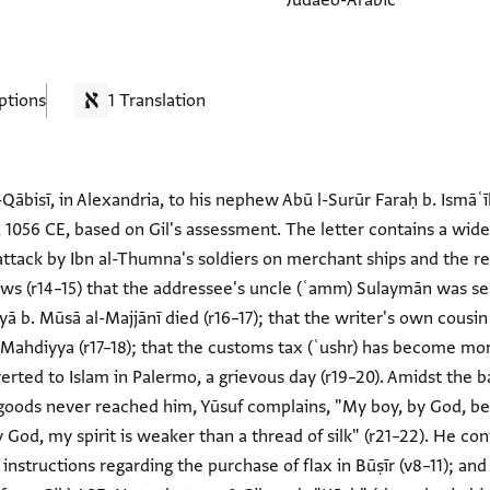
Judaeo-Arabic
ptions
1 Translation
Qābisī, in Alexandria, to his nephew Abū l-Surūr Faraḥ b. Ismāʿīl
 1056 CE, based on Gil's assessment. The letter contains a wid
attack by Ibn al-Thumna's soldiers on merchant ships and the r
ews (r14–15) that the addressee's uncle (ʿamm) Sulaymān was ser
n al-Mahdiyya (r17–18); that the customs tax (ʿushr) has become mo
rted to Islam in Palermo, a grievous day (r19–20). Amidst the 
 goods never reached him, Yūsuf complains, "My boy, by God, befo
y God, my spirit is weaker than a thread of silk" (r21–22). He 
; instructions regarding the purchase of flax in Būṣīr (v8–11); 