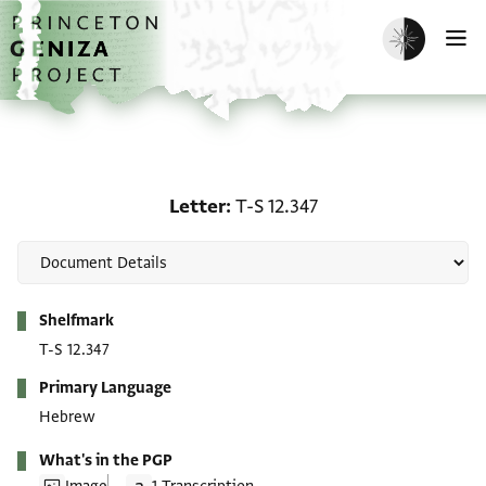
Skip to main content
home
Enable dark m
O
Letter: T-S 12.347
Letter
T-S 12.347
Metadata
Shelfmark
T-S 12.347
Primary Language
Hebrew
What's in the PGP