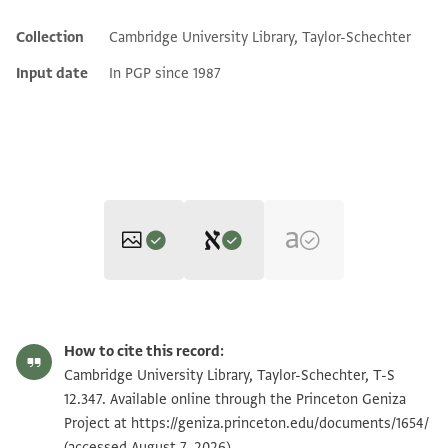
Collection
Cambridge University Library, Taylor-Schechter
Additional metadata
Input date
In PGP since 1987
Editor: Gil, Moshe
T-S 12.347 1r
Zoom and Rotate
Moshe Gil,
Palestine During the First Muslim Period (634–1099)‎
(in
How to cite this record:
Hebrew) (Tel Aviv University, 1983), vol. 2.
T-S 12.347 1v
Zoom and Rotate
Cambridge University Library, Taylor-Schechter, T-S
(verso, right)
שלום רב לאוהבי תורתך וג
12.347. Available online through the Princeton Geniza
[לכ] גד קד רב אבו סרור פרח היקר
שלומות רבות וישועות עצומות ובשורות נאומות ושנים
Project at
https://geniza.princeton.edu/documents/1654/
Image Permissions Statement
[החכם והנבון] בן רב מומל הזקן יר א[ל]
(accessed August 7, 2026).