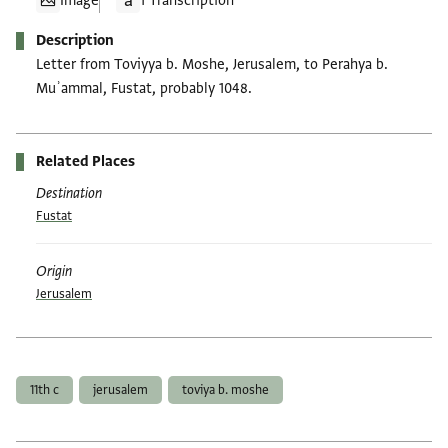
Image
1 Transcription
Description
Letter from Toviyya b. Moshe, Jerusalem, to Perahya b.
Muʾammal, Fustat, probably 1048.
Related Places
Destination
Fustat
Origin
Jerusalem
Tags
11th c
jerusalem
toviya b. moshe