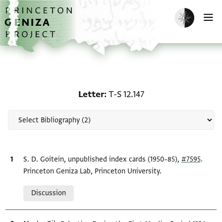
Skip to main content
home
Enable dark m
O
Scholarship on Letter: T
Letter
T-S 12.147
Bibliographic citation
S. D. Goitein, unpublished index cards (1950–85),
#7595
.
Princeton Geniza Lab, Princeton University.
Relation to document
Discussion