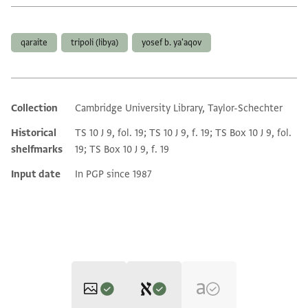
Tags
qaraite
tripoli (libya)
yosef b. ya'aqov
Collection
Cambridge University Library, Taylor-Schechter
Additional metadata
Historical
TS 10 J 9, fol. 19; TS 10 J 9, f. 19; TS Box 10 J 9, fol.
shelfmarks
19; TS Box 10 J 9, f. 19
Input date
In PGP since 1987