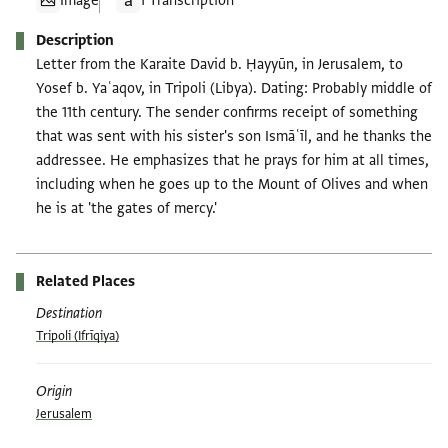
Image
1 Transcription
Description
Letter from the Karaite David b. Ḥayyūn, in Jerusalem, to
Yosef b. Yaʿaqov, in Tripoli (Libya). Dating: Probably middle of
the 11th century. The sender confirms receipt of something
that was sent with his sister's son Ismāʿīl, and he thanks the
addressee. He emphasizes that he prays for him at all times,
including when he goes up to the Mount of Olives and when
he is at 'the gates of mercy.'
Related Places
Destination
Tripoli (Ifrīqiya)
Origin
Jerusalem