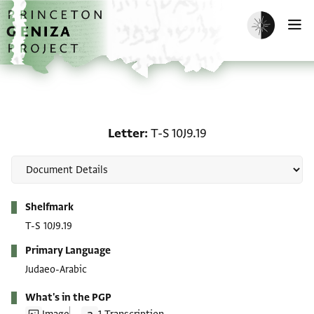
Skip to main content
home
Enable dark m
O
Letter: T-S 10J9.19
Letter
T-S 10J9.19
Metadata
Shelfmark
T-S 10J9.19
Primary Language
Judaeo-Arabic
What's in the PGP