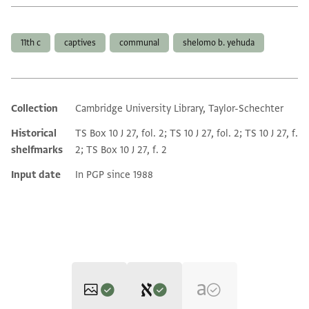
Tags
11th c
captives
communal
shelomo b. yehuda
Collection
Cambridge University Library, Taylor-Schechter
Additional metadata
Historical
TS Box 10 J 27, fol. 2; TS 10 J 27, fol. 2; TS 10 J 27, f.
shelfmarks
2; TS Box 10 J 27, f. 2
Input date
In PGP since 1988