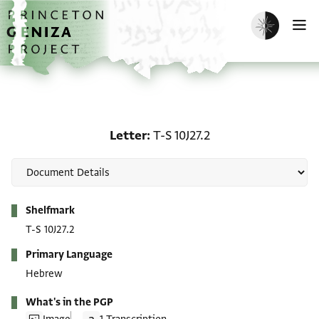
Skip to main content
home
Enable dark m
O
Letter: T-S 10J27.2
Letter
T-S 10J27.2
Metadata
Shelfmark
T-S 10J27.2
Primary Language
Hebrew
What's in the PGP