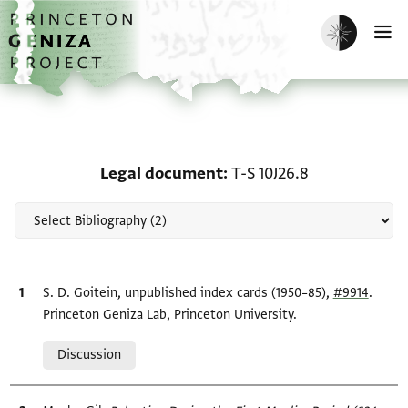
Skip to main content
home
Enable dark m
O
Scholarship on Legal do
Legal document
T-S 10J26.8
Bibliographic citation
S. D. Goitein, unpublished index cards (1950–85),
#9914
.
Princeton Geniza Lab, Princeton University.
Relation to document
Discussion