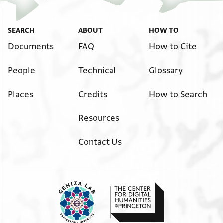
Image Permissions Statement
SEARCH
ABOUT
HOW TO
ואו משב[ח] להון או דעביד פשרה בהדיהון או דמשתלם
מנהון [ואית ליה]
Documents
FAQ
How to Cite
רשותא לעולה הלוי דנן למכתב להון אביזאריה ולפצויי
People
Technical
Glossary
אינון ולברויי אינון [ ]
אחריות עלאי וכל שטר אביזאריה דכאתיב על נפשה
Places
Credits
How to Search
לבטל דינין של מ[ ]
מעכשו ומאי דעאביד עמהון לית [לי] ולא לירתאי
Resources
בתראי ולא לאדם [בעולם רשות]
לשנויי מיניה מידעם וידיה דעולה הלוי דנן כידאי
Contact Us
ומימריה כמימראי ופומיה כפומי
ודיבוריה דיבוראי הרמאניה הרמאנאי ולית לי למטען
על מאי דעאביד ואית ליה רשותא
לאוקומי אפוטרופוס מאן דחאזי לפום דחאזי ובמאי
דחאזי וכל דמתעל מן דינא מקבל עלאי
מעכשו בין לזכות בין לחובא ובטילית כל מודעי ותנאי