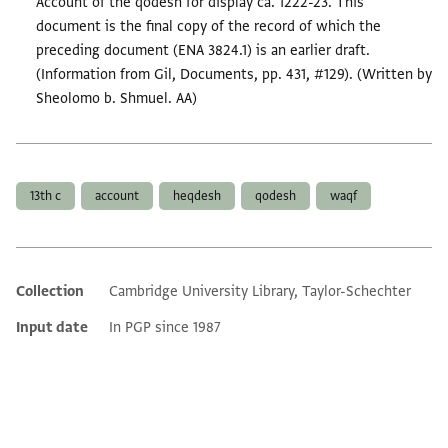
Account of the qodesh for display ca. 1222-23. This
document is the final copy of the record of which the
preceding document (ENA 3824.1) is an earlier draft.
(Information from Gil, Documents, pp. 431, #129). (Written by
Sheolomo b. Shmuel. AA)
Tags
13th c
account
heqdesh
qodesh
waqf
Collection
Cambridge University Library, Taylor-Schechter
Additional metadata
Input date
In PGP since 1987