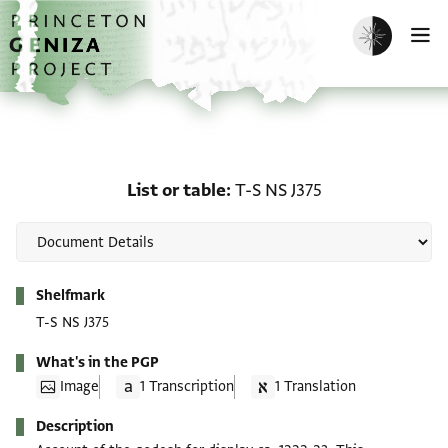
Skip to main content
home
Enable dark m
O
List or table: T-S NS J37
List or table
T-S NS J375
Metadata
Shelfmark
T-S NS J375
What's in the PGP
Image
1 Transcription
1 Translation
Description