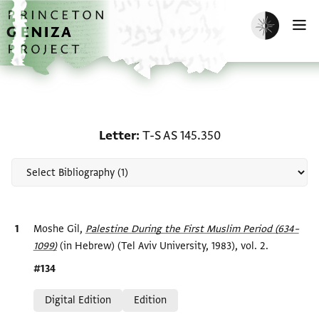
Skip to main content
home
Enable dark m
O
Scholarship on Letter: T
Letter
T-S AS 145.350
Bibliographic citation
Moshe Gil,
Palestine During the First Muslim Period (634–
1099)‎
(in Hebrew) (Tel Aviv University, 1983), vol. 2.
Location in source
#134
Relation to document
Digital Edition
Edition