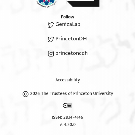
מנהא ואלבקייה מן כצתי תצרף פי עמארה
...
Follow
margin
GenizaLab
PrincetonDH
.צ פלא תכגלני ולא תקול לי אנא אלתזם הדה לש
princetoncdh
ס לקד וגהי כגל ואן גית נעמל מא פי נפסי מא תמכ[נת]
Accessibility
2026 The Trustees of Princeton University
ISSN: 2834-4146
v. 4.30.0