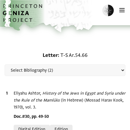
Skip to main content
home
Enable dark m
O
Scholarship on Letter: T
Letter
T-S Ar.54.66
Bibliographic citation
Eliyahu Ashtor,
History of the Jews in Egypt and Syria under
the Rule of the Mamlūks‎
(in Hebrew) (Mossad Harav Kook,
1970), vol. 3.
Location in source
Doc.#30, pp. 49-50
Relation to document
Digital Edition
Edition