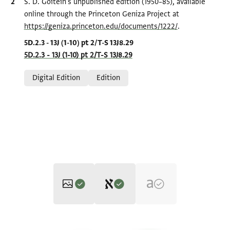
Bibliographic citation
S. D. Goitein's unpublished edition (1950–85), available
online through the Princeton Geniza Project at
https://geniza.princeton.edu/documents/1222/
.
Location in source
5D.2.3 - 13J (1-10) pt 2/T-S 13J8.29
5D.2.3 - 13J (1-10) pt 2/T-S 13J8.29
Relation to document
Digital Edition
Edition
Editor: Goitein, S. D.