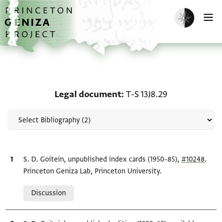
Skip to main content
home
Enable dark m
O
Scholarship on Legal do
Legal document
T-S 13J8.29
Bibliographic citation
S. D. Goitein, unpublished index cards (1950–85),
#10248
.
Princeton Geniza Lab, Princeton University.
Relation to document
Discussion