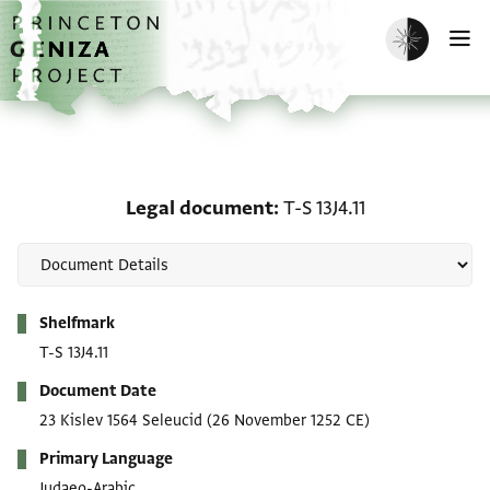
Skip to main content
home
Enable dark m
O
Legal document: T-S 13J4
Legal document
T-S 13J4.11
Metadata
Shelfmark
T-S 13J4.11
Document Date
23 Kislev 1564 Seleucid
(26 November 1252 CE)
Primary Language
Judaeo-Arabic