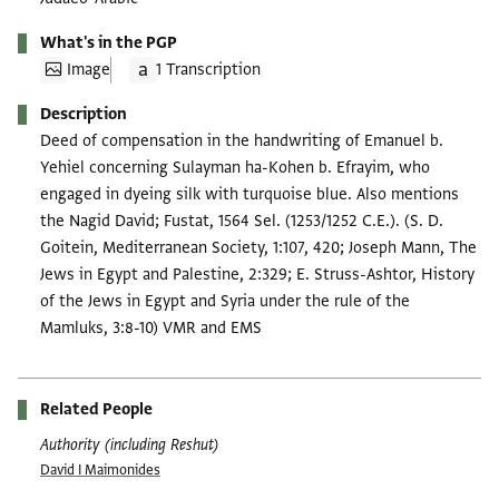
What's in the PGP
Image
1 Transcription
Description
Deed of compensation in the handwriting of Emanuel b.
Yehiel concerning Sulayman ha-Kohen b. Efrayim, who
engaged in dyeing silk with turquoise blue. Also mentions
the Nagid David; Fustat, 1564 Sel. (1253/1252 C.E.). (S. D.
Goitein, Mediterranean Society, 1:107, 420; Joseph Mann, The
Jews in Egypt and Palestine, 2:329; E. Struss-Ashtor, History
of the Jews in Egypt and Syria under the rule of the
Mamluks, 3:8-10) VMR and EMS
Related People
Authority (including Reshut)
David I Maimonides