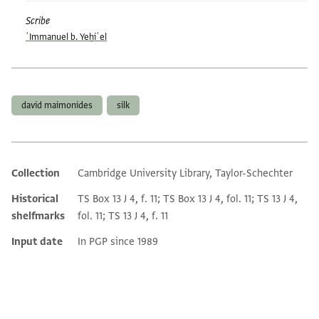
Scribe
ʿImmanuel b. Yeḥiʾel
Tags
david maimonides
silk
Collection
Cambridge University Library, Taylor-Schechter
Additional metadata
Historical
TS Box 13 J 4, f. 11; TS Box 13 J 4, fol. 11; TS 13 J 4,
shelfmarks
fol. 11; TS 13 J 4, f. 11
Input date
In PGP since 1989