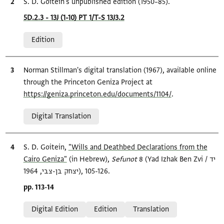
Bibliographic citation
S. D. Goitein's unpublished edition (1950–85).
Location in source
5D.2.3 - 13J (1-10) PT 1/T-S 13J3.2
Relation to document
Edition
Bibliographic citation
Norman Stillman's digital translation (1967), available online
through the Princeton Geniza Project at
https://geniza.princeton.edu/documents/1104/
.
Relation to document
Digital Translation
Bibliographic citation
S. D. Goitein,
"Wills and Deathbed Declarations from the
Cairo Geniza‎"
(in Hebrew),
Sefunot‎
8 (Yad Izhak Ben Zvi / יד
יצחק בן-צבי, 1964), 105-126.
Location in source
pp. 113-14
Relation to document
Digital Edition
Edition
Translation