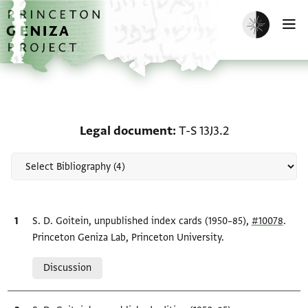
Skip to main content
home
Enable dark m
O
Scholarship on Legal do
Legal document
T-S 13J3.2
Bibliographic citation
S. D. Goitein, unpublished index cards (1950–85),
#10078
.
Princeton Geniza Lab, Princeton University.
Relation to document
Discussion