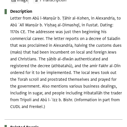
Image
1 Transcription
Description
Letter from Abū l-Manṣūr b. Ṭāhir al-Kohen, in Alexandria, to
Abū ʿAlī Manṣūr b. Yiṣḥaq al-Dimashqī, in Fustat. Dating:
1170s CE. The addressee was just then beginning his
commercial career. The letter reports on a decree of Saladin
that was proclaimed in Alexandria, halving the customs dues
(maks) that had been incumbent on local and foreign Jews
and Christians. The ṣāḥib al-dīwān authenticated and
registered the decree (athbatahū), and the amir Fakhr al-Dīn
ordered for it to be implemented. The local Jews took out
the Torah scroll and prostrated themselves and prayed for
the government. Also mentions various business dealings,
including in sugar, and people including Hibatallāh the trader
from Tripoli and Abū l-ʿIzz b. Bishr. (Information in part from
CUDL and Frenkel.)