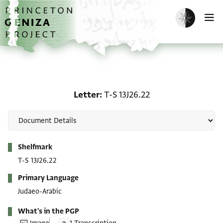
Skip to main content
home
Enable dark m
O
Letter: T-S 13J26.22
Letter
T-S 13J26.22
Metadata
Shelfmark
T-S 13J26.22
Primary Language
Judaeo-Arabic
What's in the PGP