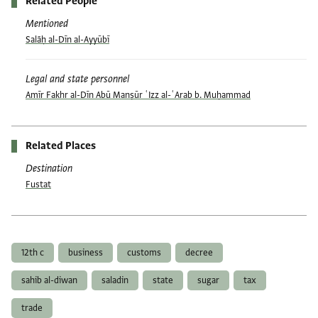
Related People
Mentioned
Salāḥ al-Dīn al-Ayyūbī
Legal and state personnel
Amīr Fakhr al-Dīn Abū Manṣūr ʿIzz al-ʿArab b. Muḥammad
Related Places
Destination
Fustat
Tags
12th c
business
customs
decree
sahib al-diwan
saladin
state
sugar
tax
trade