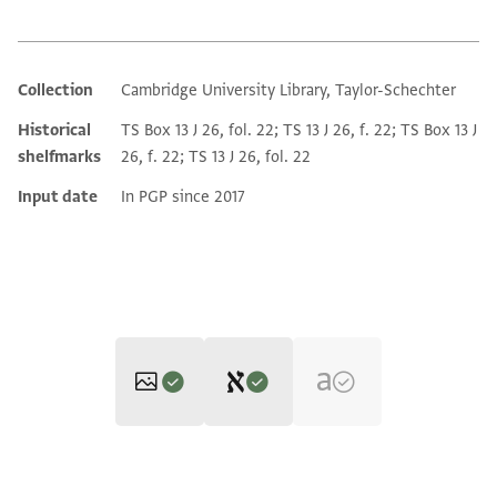
Collection
Cambridge University Library, Taylor-Schechter
Additional metadata
Historical
TS Box 13 J 26, fol. 22; TS 13 J 26, f. 22; TS Box 13 J
shelfmarks
26, f. 22; TS 13 J 26, fol. 22
Input date
In PGP since 2017
Editor: Frenkel, Miriam
T-S 13J26.22 1r
Zoom and Rotate