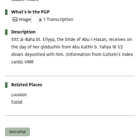
What's in the PGP
Image
1 Transcription
Description
Sitt al-Baha bt. Eliyya, the bride of Abu l-Ḥasan, receives on
the day of her qiddushin from Abu Kathir b. Yahya 18 1/2
dinars deposited wth him. (Information from Goitein's index
cards) VMR
Related Places
Location
Fustat
Tags
betrothal