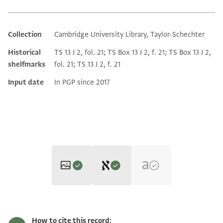
Collection
Cambridge University Library, Taylor-Schechter
Additional metadata
Historical
TS 13 J 2, fol. 21; TS Box 13 J 2, f. 21; TS Box 13 J 2,
shelfmarks
fol. 21; TS 13 J 2, f. 21
Input date
In PGP since 2017
Editor: Goitein, S. D.
T-S 13J2.21 1r
Zoom and Rotate
S. D. Goitein's unpublished edition (1950–85).
How to cite this record: