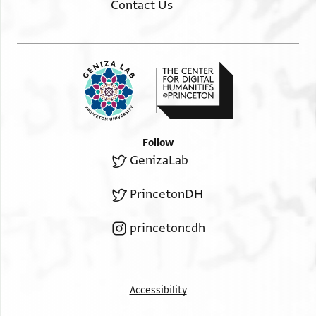
Contact Us
ואנהא קד אברתה
מנהא ומן כל דעוי וטלב פיהא בראה קבץ ואסתיפא בראה
תסלים וחוז
בראה כאמלה לא דעוי עליהא יבטלהא ולא חגה תפסכהא
ולא אמר
יעלהא מנהא ומן וראתהא בעדהא לאלשיך אבו כתיר בן
יחיי דנן ולוראתה
Follow
בעדה ומן כל ימין ואלה וחרם ושבועה ונידוי ילזמה פי דלך
GenizaLab
ואפילו
חרם סתם ואפילו על ידי גלגול וכאן הדא אלקנין יום תקדיס
PrincetonDH
סת אלבהא
princetoncdh
דא עלי מ עלי הכהן רגלהא אלמקדם דכרה קבל יעקד
בינהם אלקידושים
פלמא ערפנא דלך מן אלשהוד אלדי אורדו הדה אלשהאדה
אלינא נחן אל
Accessibility
כאתמין אספל הדא אלמסטור חין אדן אתבתנאה וסלמנאה