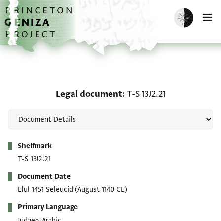
Skip to main content
home
Enable dark m
O
Legal document: T-S 13J
Legal document
T-S 13J2.21
Metadata
Shelfmark
T-S 13J2.21
Document Date
Elul 1451 Seleucid
(August 1140 CE)
Primary Language
Judaeo-Arabic