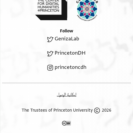
Follow
GenizaLab
PrincetonDH
princetoncdh
إمكانية الوصول
2026 The Trustees of Princeton University