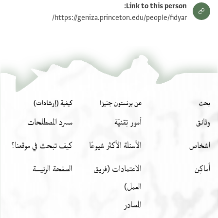
Link to this person:
https://geniza.princeton.edu/people/fidyar/
بحث
عن برنستون جنيزا
كيفية (إرشادات)
وثائق
أمور تِقنيّة
مسرد المصطلحات
اشخاص
الأسئلة الأكثر شيوعًا
كيف تبحث في موقعنا؟
أَماكِن
الاعتمادات (فريق
الصفحة الرئيسة
العمل)
المصادر