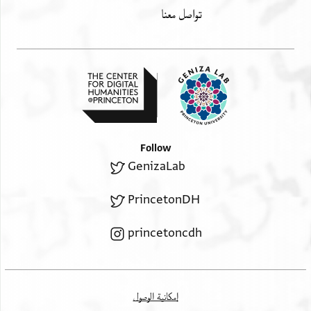
تواصل معنا
Follow
GenizaLab
PrincetonDH
princetoncdh
إمكانية الوصول