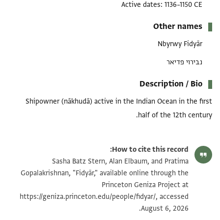
Active dates
1136–1150 CE
Other names
Nbyrwy Fidyār
נבירוי פדיאר
Description / Bio
Shipowner (nākhudā) active in the Indian Ocean in the first
half of the 12th century.
How to cite this record:
Sasha Batz Stern, Alan Elbaum, and Pratima
Gopalakrishnan, "Fidyār," available online through the
Princeton Geniza Project at
https://geniza.princeton.edu/people/fidyar/, accessed
August 6, 2026.