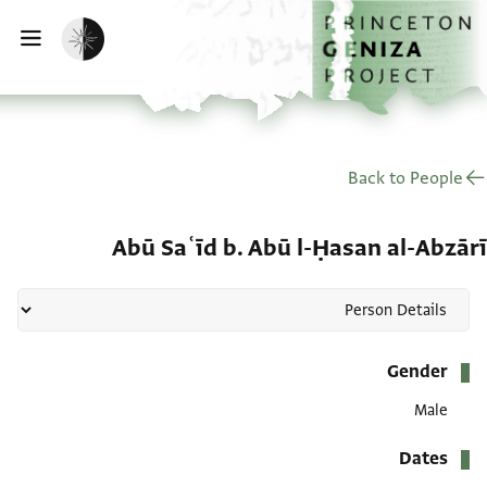
الصفحة الرئيسية
تخطي إلى المحتوى الرئيسي
تفعيل الوضع المظلم
فتح
Back to People
Abū Saʿīd b. Abū l-Ḥasan al-Abzārī
بيانات التعريف
Gender
Male
Dates