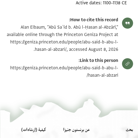
Active dates
1100–1138 CE
How to cite this record:
Alan Elbaum, "Abū Saʿīd b. Abū l-Ḥasan al-Abzārī,"
available online through the Princeton Geniza Project at
https://geniza.princeton.edu/people/abu-said-b-abu-l-
hasan-al-abzari/, accessed August 8, 2026.
Link to this person:
https://geniza.princeton.edu/people/abu-said-b-abu-l-
hasan-al-abzari/
بحث
عن برنستون جنيزا
كيفية (إرشادات)