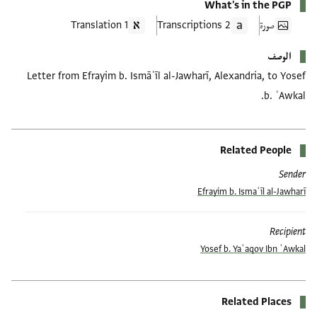
What's in the PGP
صورة
2 Transcriptions
1 Translation
الوصف
Letter from Efrayim b. Ismāʿīl al-Jawharī, Alexandria, to Yosef
b. ʿAwkal.
Related People
Sender
Efrayim b. Ismaʿīl al-Jawharī
Recipient
Yosef b. Yaʿaqov Ibn ʿAwkal
Related Places