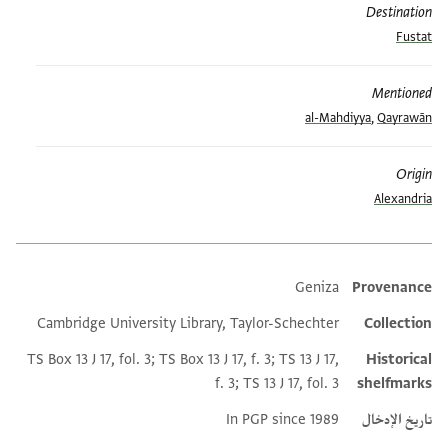
Destination
Fustat
Mentioned
al-Mahdiyya
,
Qayrawān
Origin
Alexandria
Geniza
Provenance
Additional metadata
Cambridge University Library, Taylor-Schechter
Collection
TS Box 13 J 17, fol. 3; TS Box 13 J 17, f. 3; TS 13 J 17,
Historical
f. 3; TS 13 J 17, fol. 3
shelfmarks
تاريخ الإدخال
In PGP since 1989