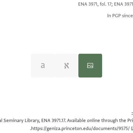
ENA 3971, fol. 17; ENA 3971,
In PGP since
100%
100%
l Seminary Library, ENA 3971.17. Available online through the Pr
https://geniza.princeton.edu/documents/9575/
(