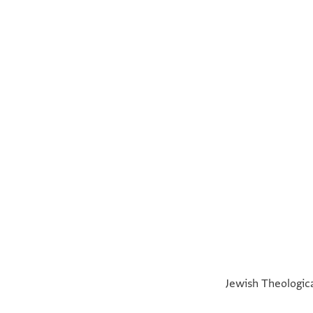
°
°
Jewish Theologica