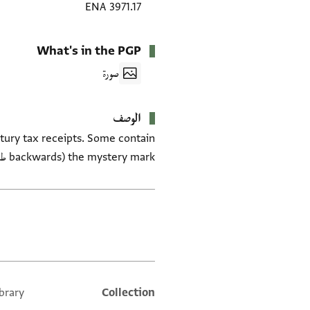
ENA 3971.17
What's in the PGP
صورة
الوصف
ntury tax receipts. Some contain
the mystery mark (backwards ط). All are dated after the formula kutiba. ENA 3971 13–24, 31 and 34.
العلامات
brary
Collection
Additional metadata