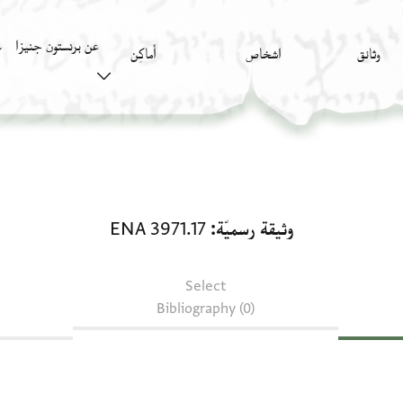
عن برنستون جنيزا
وثائق
اشخاص
أَماكِن
ك
وثيقة رسميّة: ENA 3971.17
وثيقة رسميّة
ENA 3971.17
Select
Bibliography (0)