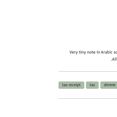
Very tiny note in Arabic s
tax receipt
tax
dimme