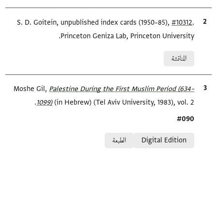
.
#10312
الاقتباس المرجعي
S. D. Goitein, unpublished index cards (1950–85),
Princeton Geniza Lab, Princeton University.
Relation to document
المناقشة
الاقتباس المرجعي
Palestine During the First Muslim Period (634–
Moshe Gil,
1099)‎
(in Hebrew) (Tel Aviv University, 1983), vol. 2.
Location in source
#090
Relation to document
Digital Edition
الطبعة