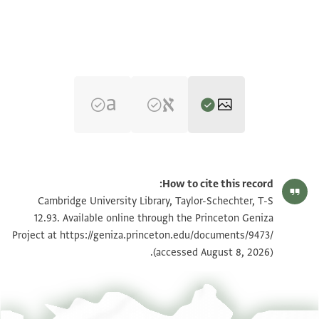
T-S 12.93 1r
تكبير و تدوير
How to cite this record:
T-S 12.93 1v
تكبير و تدوير
Cambridge University Library, Taylor-Schechter, T-S
12.93. Available online through the Princeton Geniza
Project at
https://geniza.princeton.edu/documents/9473/
بيان أذونات الصورة
(accessed August 8, 2026).