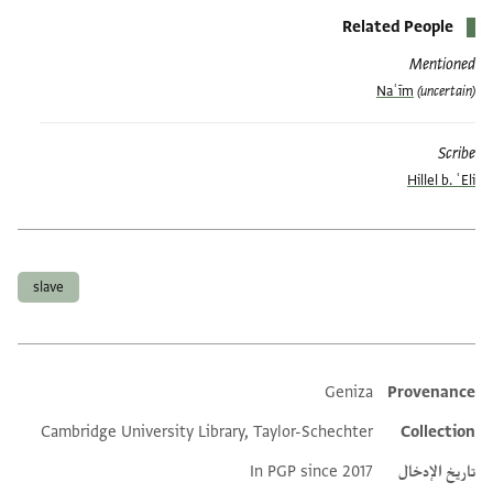
Related People
Mentioned
Naʿīm
(uncertain)
Scribe
Hillel b. ʿEli
العلامات
slave
Geniza
Provenance
Additional metadata
Cambridge University Library, Taylor-Schechter
Collection
تاريخ الإدخال
In PGP since 2017