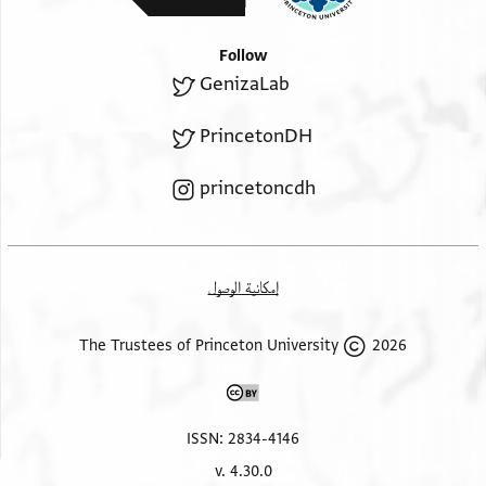
Follow
GenizaLab
PrincetonDH
princetoncdh
إمكانية الوصول
2026 The Trustees of Princeton University
ISSN: 2834-4146
v. 4.30.0