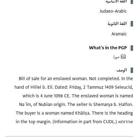
اللغة الأساسية
Judaeo-Arabic
اللغة الثانوية
Aramaic
What's in the PGP
صورة
الوصف
Bill of sale for an enslaved woman. Not completed. In the
hand of Hillel b. Eli. Dated: Friday, 2 Tammuz 1409 Seleucid,
which is 4 June 1098 CE. The enslaved woman is named
Naʿīm, of Nubian origin. The seller is Shemarya b. Ḥalfon.
The buyer is a woman named Khāliṣa. There is the heading
שהדותא in the top margin. (Information in part from CUDL.)