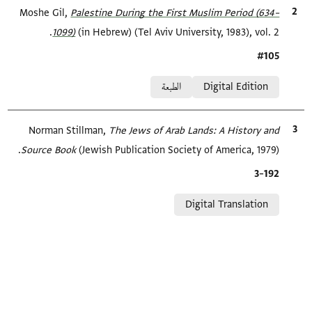
الاقتباس المرجعي
Palestine During the First Muslim Period (634–
Moshe Gil,
1099)‎
(in Hebrew) (Tel Aviv University, 1983), vol. 2.
Location in source
#105
Relation to document
Digital Edition
الطبعة
الاقتباس المرجعي
The Jews of Arab Lands: A History and
Norman Stillman,
Source Book
(Jewish Publication Society of America, 1979).
Location in source
192–3
Relation to document
Digital Translation