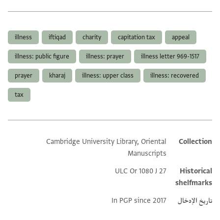
العلامات
illness
iftiqad
charity
capitation tax
appeal
illness: public figure
illness: prayer
illness letter 969-1517
prayer
kharaj
illness: upper class
illness: recovered
tax
Cambridge University Library, Oriental
Collection
Additional metadata
Manuscripts
ULC Or 1080 J 27
Historical
shelfmarks
تاريخ الإدخال
In PGP since 2017